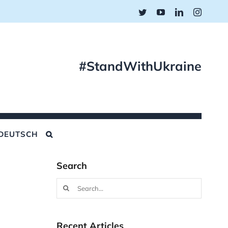
Twitter
YouTube
LinkedIn
Instagr
#StandWithUkraine
DEUTSCH
Search
Search
for:
Recent Articles