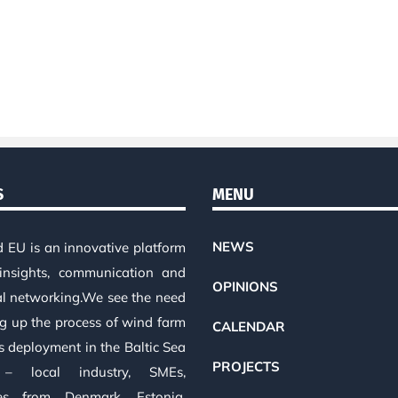
S
MENU
NEWS
d EU is an innovative platform
insights, communication and
OPINIONS
al networking.We see the need
ng up the process of wind farm
CALENDAR
s deployment in the Baltic Sea
PROJECTS
 – local industry, SMEs,
es from Denmark, Estonia,