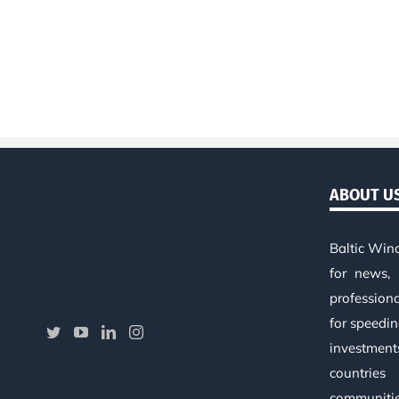
ABOUT U
Baltic Win
for news, 
profession
for speedi
investment
countries
communiti