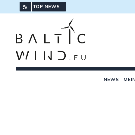
Skip
TOP NEWS
to
content
NEWS
MEI