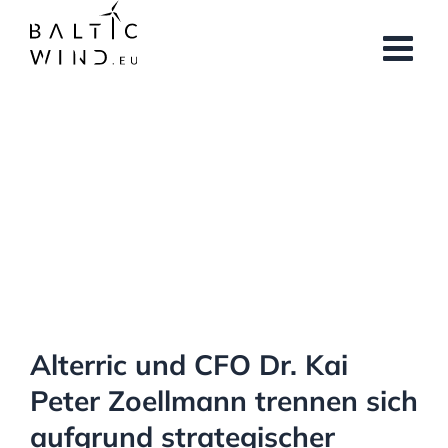
Skip
to
content
View
Larger
Image
Alterric und CFO Dr. Kai
Peter Zoellmann trennen sich
aufgrund strategischer