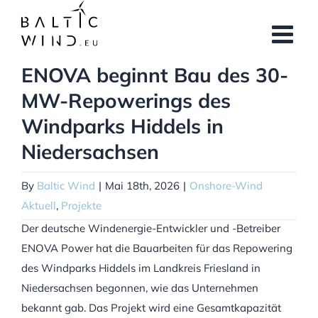
Skip
to
content
ENOVA beginnt Bau des 30-
MW-Repowerings des
Windparks Hiddels in
Niedersachsen
By
Baltic Wind
|
Mai 18th, 2026
|
Onshore-Wind
Aktuell
,
Projekte
Der deutsche Windenergie-Entwickler und -Betreiber
ENOVA Power hat die Bauarbeiten für das Repowering
des Windparks Hiddels im Landkreis Friesland in
Niedersachsen begonnen, wie das Unternehmen
bekannt gab. Das Projekt wird eine Gesamtkapazität