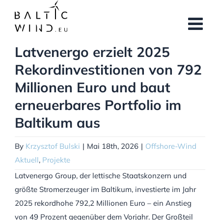
Skip
to
content
Latvenergo erzielt 2025
Rekordinvestitionen von 792
Millionen Euro und baut
erneuerbares Portfolio im
Baltikum aus
By
Krzysztof Bulski
|
Mai 18th, 2026
|
Offshore-Wind
Aktuell
,
Projekte
Latvenergo Group, der lettische Staatskonzern und
größte Stromerzeuger im Baltikum, investierte im Jahr
2025 rekordhohe 792,2 Millionen Euro – ein Anstieg
von 49 Prozent gegenüber dem Vorjahr. Der Großteil