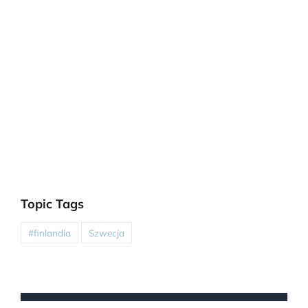
Topic Tags
#finlandia
Szwecja