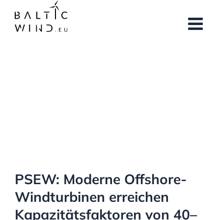
Skip
to
content
View
Larger
Image
PSEW: Moderne Offshore-
Windturbinen erreichen
Kapazitätsfaktoren von 40–