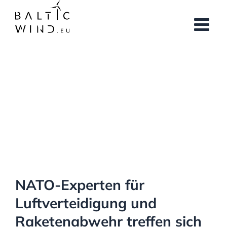
Skip
to
content
View
Larger
Image
NATO-Experten für
Luftverteidigung und
Raketenabwehr treffen sich