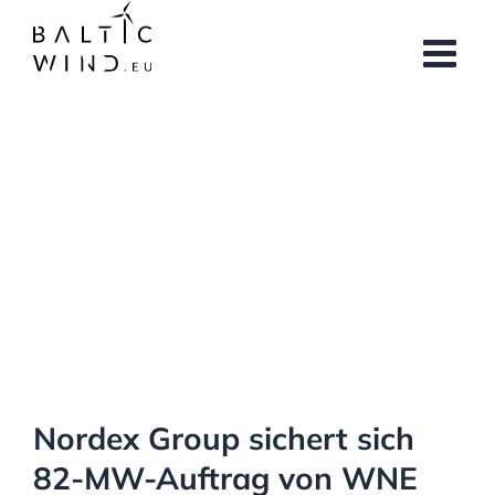
Skip
to
content
View
Larger
Image
Nordex Group sichert sich
82-MW-Auftrag von WNE