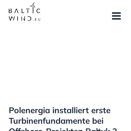
Skip
to
content
View
Larger
Image
Polenergia installiert erste
Turbinenfundamente bei