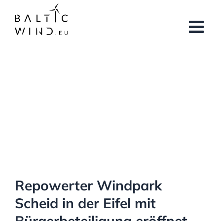
Skip
to
content
View
Larger
Image
Repowerter Windpark
Scheid in der Eifel mit
Bürgerbeteiligung eröffnet