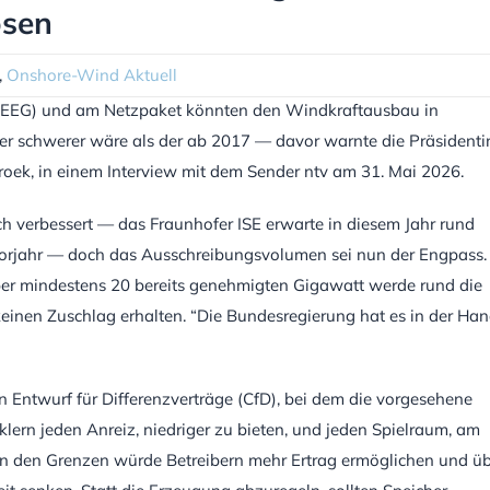
ösen
,
Onshore-Wind Aktuell
(EEG) und am Netzpaket könnten den Windkraftausbau in
r schwerer wäre als der ab 2017 — davor warnte die Präsidenti
ek, in einem Interview mit dem Sender ntv am 31. Mai 2026.
h verbessert — das Fraunhofer ISE erwarte in diesem Jahr rund
Vorjahr — doch das Ausschreibungsvolumen sei nun der Engpass.
er mindestens 20 bereits genehmigten Gigawatt werde rund die
inen Zuschlag erhalten. “Die Bundesregierung hat es in der Han
en Entwurf für Differenzverträge (CfD), bei dem die vorgesehene
lern jeden Anreiz, niedriger zu bieten, und jeden Spielraum, am
chen den Grenzen würde Betreibern mehr Ertrag ermöglichen und ü