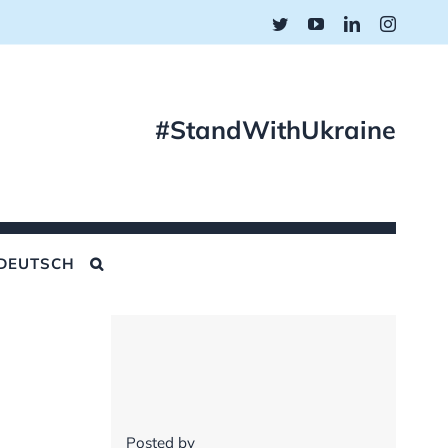
Twitter
YouTube
LinkedIn
Instagr
#StandWithUkraine
DEUTSCH
Posted by