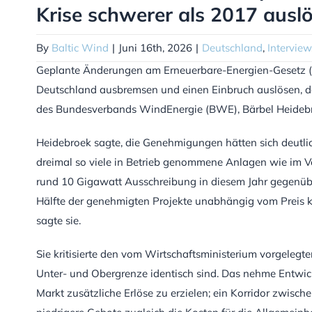
Krise schwerer als 2017 ausl
By
Baltic Wind
|
Juni 16th, 2026
|
Deutschland
,
Interview
Geplante Änderungen am Erneuerbare-Energien-Gesetz 
Deutschland ausbremsen und einen Einbruch auslösen, de
des Bundesverbands WindEnergie (BWE), Bärbel Heidebro
Heidebroek sagte, die Genehmigungen hätten sich deutlic
dreimal so viele in Betrieb genommene Anlagen wie im 
rund 10 Gigawatt Ausschreibung in diesem Jahr gegenüb
Hälfte der genehmigten Projekte unabhängig vom Preis ke
sagte sie.
Sie kritisierte den vom Wirtschaftsministerium vorgelegt
Unter- und Obergrenze identisch sind. Das nehme Entwick
Markt zusätzliche Erlöse zu erzielen; ein Korridor zwis