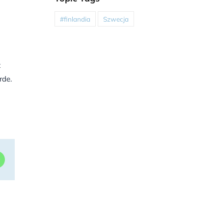
#finlandia
Szwecja
t
rde.
dIn
WhatsApp