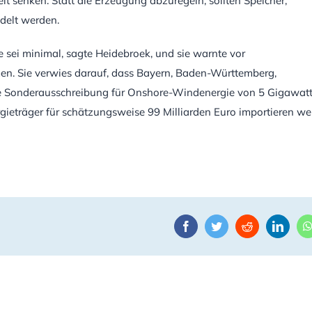
it senken. Statt die Erzeugung abzuregeln, sollten Speicher,
delt werden.
 sei minimal, sagte Heidebroek, und sie warnte vor
ämen. Sie verwies darauf, dass Bayern, Baden-Württemberg,
ne Sonderausschreibung für Onshore-Windenergie von 5 Gigawat
rgieträger für schätzungsweise 99 Milliarden Euro importieren we
Facebook
Twitter
Reddit
Linke