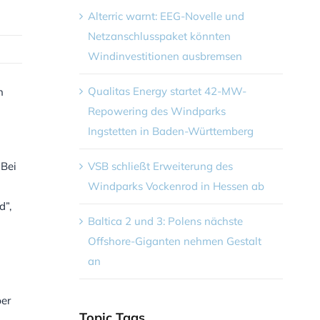
Alterric warnt: EEG-Novelle und
Netzanschlusspaket könnten
Windinvestitionen ausbremsen
Qualitas Energy startet 42-MW-
n
Repowering des Windparks
Ingstetten in Baden-Württemberg
 Bei
VSB schließt Erweiterung des
Windparks Vockenrod in Hessen ab
d”,
Baltica 2 und 3: Polens nächste
Offshore-Giganten nehmen Gestalt
an
ber
Topic Tags