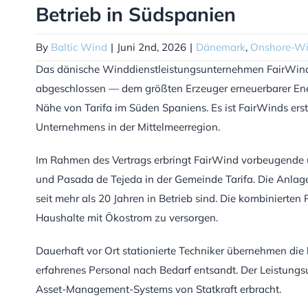
Betrieb in Südspanien
By
Baltic Wind
|
Juni 2nd, 2026
|
Dänemark
,
Onshore-Wi
Das dänische Winddienstleistungsunternehmen FairWind h
abgeschlossen — dem größten Erzeuger erneuerbarer Ene
Nähe von Tarifa im Süden Spaniens. Es ist FairWinds ers
Unternehmens in der Mittelmeerregion.
Im Rahmen des Vertrags erbringt FairWind vorbeugende 
und Pasada de Tejeda in der Gemeinde Tarifa. Die Anla
seit mehr als 20 Jahren in Betrieb sind. Die kombiniert
Haushalte mit Ökostrom zu versorgen.
Dauerhaft vor Ort stationierte Techniker übernehmen d
erfahrenes Personal nach Bedarf entsandt. Der Leistun
Asset-Management-Systems von Statkraft erbracht.