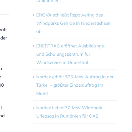
funktioniert
ENOVA schließt Repowering des
Windparks Gehrde in Niedersachsen
raft
ab
 der
ENERTRAG eröffnet Ausbildungs-
und Schulungszentrum für
Windservice in Dauerthal
a
e
Nordex erhält 525-MW-Auftrag in der
00
Türkei – größter Einzelauftrag im
Markt
d
Nordex liefert 77-MW-Windpark
und
Urleasca in Rumänien für OX2