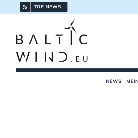
Skip
TOP NEWS
to
content
NEWS
MEI
View
Larger
Image