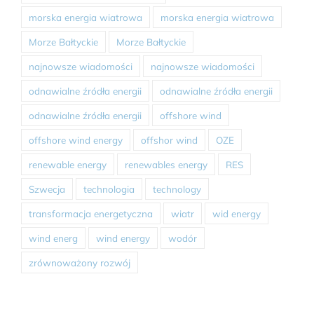
morska energia wiatrowa
morska energia wiatrowa
Morze Bałtyckie
Morze Bałtyckie
najnowsze wiadomości
najnowsze wiadomości
odnawialne źródła energii
odnawialne źródła energii
odnawialne źródła energii
offshore wind
offshore wind energy
offshor wind
OZE
renewable energy
renewables energy
RES
Szwecja
technologia
technology
transformacja energetyczna
wiatr
wid energy
wind energ
wind energy
wodór
zrównoważony rozwój