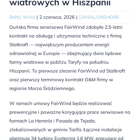
wiatrowych w Hiszpanii
Baltic Wind
|
2 czerwca, 2026
|
DANIA
,
ONSHORE
Duńska firma serwisowa FairWind zdobyła 2,5-letni
kontrakt na obsługę i utrzymanie techniczne z firmą
Statkraft — największym producentem energii
odnawialnej w Europie — obejmujący dwie lądowe
farmy wiatrowe w pobliżu Taryfy na południu
Hiszpanii. To pierwsze zlecenie FairWind od Statkraft
oraz pierwszy terminowy kontrakt O&M firmy w
regionie Morza Śródziemnego.
W ramach umowy FairWind będzie realizować
prewencyjne i poważne korygujące prace serwisowe na
farmach La Herrería i Pasada de Tejeda,
zlokalizowanych w gminie Tarifa. Łącznie instalacje
obejmują 34 turbiny Ecotecnia 1,6 MW, pracujące od