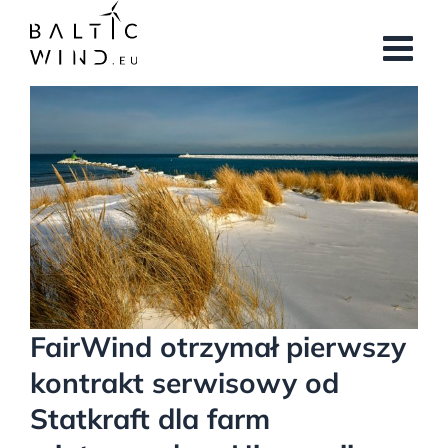
Przejdź
do
zawartości
Pokaż
większy
obrazek
FairWind otrzymał pierwszy
kontrakt serwisowy od
Statkraft dla farm