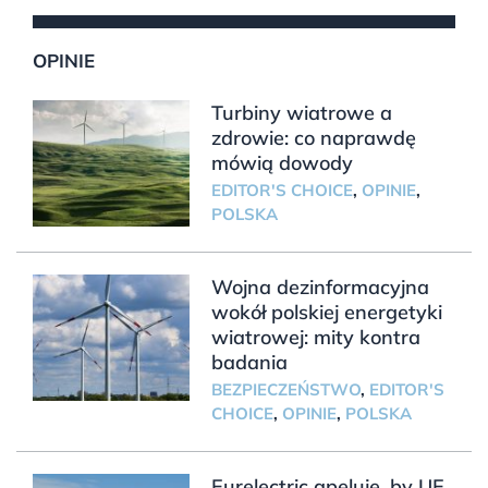
OPINIE
Turbiny wiatrowe a
zdrowie: co naprawdę
mówią dowody
EDITOR'S CHOICE
,
OPINIE
,
POLSKA
Wojna dezinformacyjna
wokół polskiej energetyki
wiatrowej: mity kontra
badania
BEZPIECZEŃSTWO
,
EDITOR'S
CHOICE
,
OPINIE
,
POLSKA
Eurelectric apeluje, by UE