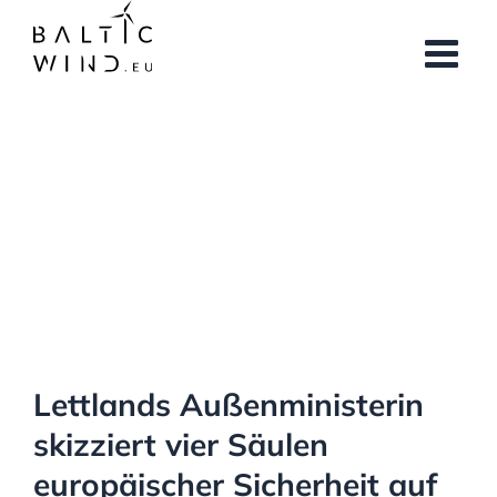
Skip
to
content
View
Larger
Image
Lettlands Außenministerin
skizziert vier Säulen
europäischer Sicherheit auf