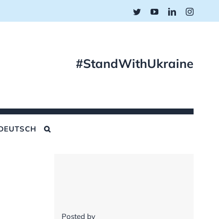
Twitter
YouTube
LinkedIn
Instagr
#StandWithUkraine
DEUTSCH
Posted by