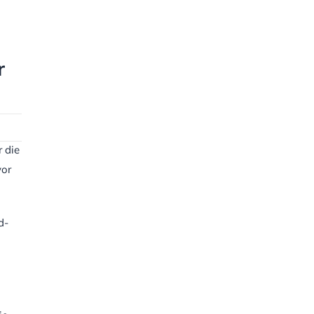
r
 die
vor
d-