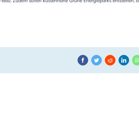
d-Bau. Zudem sollen küstennahe Grüne Energieparks entstehen, d
Facebook
Twitter
Reddit
Linke