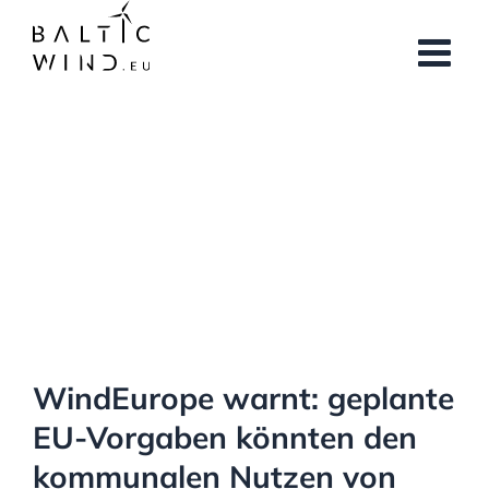
Skip
to
content
View
Larger
Image
WindEurope warnt: geplante
EU-Vorgaben könnten den
kommunalen Nutzen von