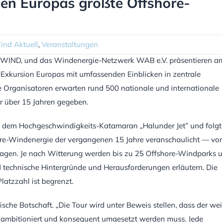
 Europas größte Offshore-
ind Aktuell
,
Veranstaltungen
 WIND, und das Windenergie-Netzwerk WAB e.V. präsentieren a
-Exkursion Europas mit umfassenden Einblicken in zentrale
 Organisatoren erwarten rund 500 nationale und internationale
or über 15 Jahren gegeben.
f dem Hochgeschwindigkeits-Katamaran „Halunder Jet” und folgt
hore-Windenergie der vergangenen 15 Jahre veranschaulicht — v
lagen. Je nach Witterung werden bis zu 25 Offshore-Windparks 
 technische Hintergründe und Herausforderungen erläutern. Die
latzzahl ist begrenzt.
sche Botschaft. „Die Tour wird unter Beweis stellen, dass der wei
 ambitioniert und konsequent umgesetzt werden muss. Jede