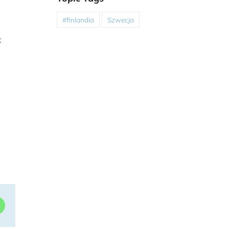
#finlandia
Szwecja
t
dIn
WhatsApp