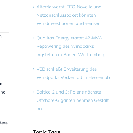
Alterric warnt: EEG-Novelle und
Netzanschlusspaket könnten
Windinvestitionen ausbremsen
m
Qualitas Energy startet 42-MW-
Repowering des Windparks
Ingstetten in Baden-Württemberg
VSB schließt Erweiterung des
Windparks Vockenrod in Hessen ab
om
und
Baltica 2 und 3: Polens nächste
Offshore-Giganten nehmen Gestalt
an
tere
Topic Tags