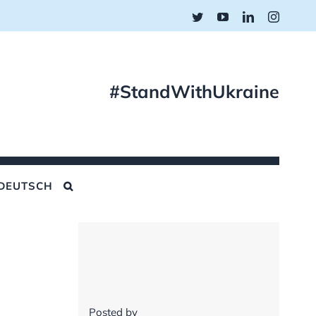
Twitter
YouTube
LinkedIn
Instagr
#StandWithUkraine
DEUTSCH
Posted by