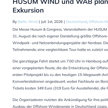
HUSUM WIND und WAB planen
Exkursion
By
Baltic Wind
|
Juli 1st, 2026
|
Deutschland
,
Offshore-W
Die Messe Husum & Congress, Veranstalterin der HUSUM
31. August die nach eigener Darstellung größte Offshore
Windpark- und Netzanbindungsprojekte der Nordsee. Die
Teilnehmende; eine vergleichbare Tour hatte es zuletzt v
Die ganztägige Fahrt startet um 7:00 Uhr in Hamburg au
einer vorgeplanten Route, die die Entwicklung der Offs
ersten Pilotprojekt bis zu den heutigen 15-Megawatt-An
Konverterstationen angesteuert, wobei Fachleute an Bord
Tickets kosten 349 Euro (319 Euro für Ausstellende), die P
Die Organisatoren nutzten die Ankündigung für ihre politi
Ausbau der Offshore-Windenergie in Deutschland zügig,