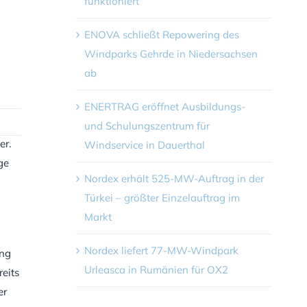
funktioniert
ENOVA schließt Repowering des
Windparks Gehrde in Niedersachsen
ab
ENERTRAG eröffnet Ausbildungs-
und Schulungszentrum für
er.
Windservice in Dauerthal
ge
Nordex erhält 525-MW-Auftrag in der
Türkei – größter Einzelauftrag im
Markt
Nordex liefert 77-MW-Windpark
ung
Urleasca in Rumänien für OX2
eits
er