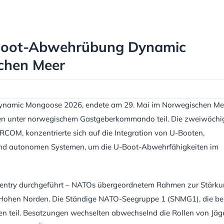
Boot-Abwehrübung Dynamic
chen Meer
ynamic Mongoose 2026, endete am 29. Mai im Norwegischen Me
hmen unter norwegischem Gastgeberkommando teil. Die zweiwöchi
M, konzentrierte sich auf die Integration von U-Booten,
 und autonomen Systemen, um die U-Boot-Abwehrfähigkeiten im
ntry durchgeführt – NATOs übergeordnetem Rahmen zur Stärk
im Hohen Norden. Die Ständige NATO-Seegruppe 1 (SNMG1), die ber
ten teil. Besatzungen wechselten abwechselnd die Rollen von Jäg