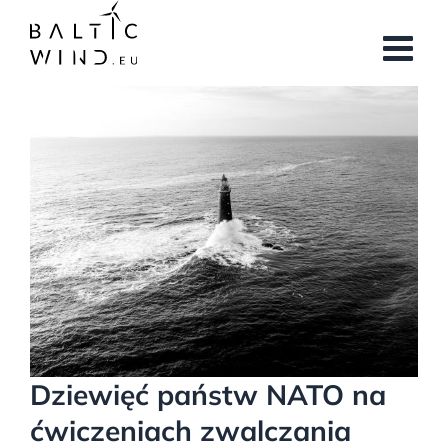
Przejdź
do
zawartości
Pokaż
większy
obrazek
Dziewięć państw NATO na
ćwiczeniach zwalczania