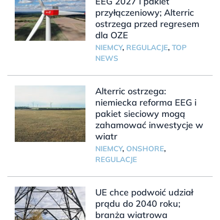
EEG 2027 i pakiet
przyłączeniowy; Alterric
ostrzega przed regresem
dla OZE
NIEMCY
,
REGULACJE
,
TOP
NEWS
Alterric ostrzega:
niemiecka reforma EEG i
pakiet sieciowy mogą
zahamować inwestycje w
wiatr
NIEMCY
,
ONSHORE
,
REGULACJE
UE chce podwoić udział
prądu do 2040 roku;
branża wiatrowa