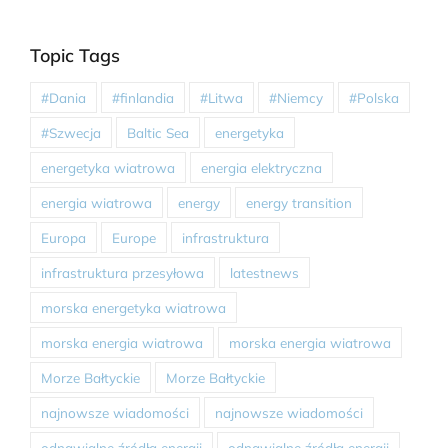
Topic Tags
#Dania
#finlandia
#Litwa
#Niemcy
#Polska
#Szwecja
Baltic Sea
energetyka
energetyka wiatrowa
energia elektryczna
energia wiatrowa
energy
energy transition
Europa
Europe
infrastruktura
infrastruktura przesyłowa
latestnews
morska energetyka wiatrowa
morska energia wiatrowa
morska energia wiatrowa
Morze Bałtyckie
Morze Bałtyckie
najnowsze wiadomości
najnowsze wiadomości
odnawialne źródła energii
odnawialne źródła energii