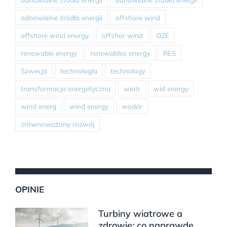
odnawialne źródła energii
offshore wind
offshore wind energy
offshor wind
OZE
renewable energy
renewables energy
RES
Szwecja
technologia
technology
transformacja energetyczna
wiatr
wid energy
wind energ
wind energy
wodór
zrównoważony rozwój
OPINIE
Turbiny wiatrowe a
zdrowie: co naprawdę