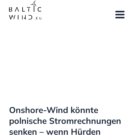
Skip
to
content
View
Larger
Image
Onshore-Wind könnte
polnische Stromrechnungen
senken – wenn Hürden