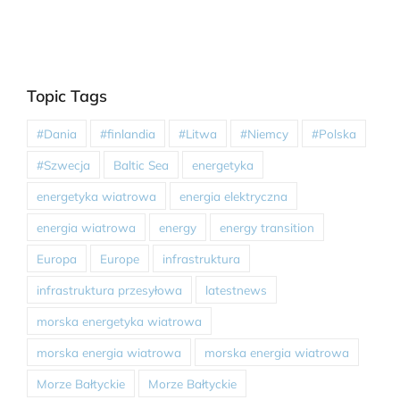
Topic Tags
#Dania
#finlandia
#Litwa
#Niemcy
#Polska
#Szwecja
Baltic Sea
energetyka
energetyka wiatrowa
energia elektryczna
energia wiatrowa
energy
energy transition
Europa
Europe
infrastruktura
infrastruktura przesyłowa
latestnews
morska energetyka wiatrowa
morska energia wiatrowa
morska energia wiatrowa
Morze Bałtyckie
Morze Bałtyckie