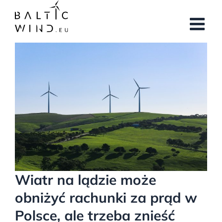
Przejdź
do
zawartości
Pokaż
większy
obrazek
Wiatr na lądzie może
obniżyć rachunki za prąd w
Polsce, ale trzeba znieść