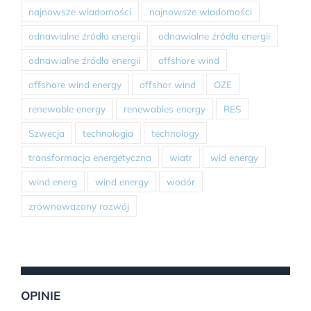
najnowsze wiadomości
najnowsze wiadomości
odnawialne źródła energii
odnawialne źródła energii
odnawialne źródła energii
offshore wind
offshore wind energy
offshor wind
OZE
renewable energy
renewables energy
RES
Szwecja
technologia
technology
transformacja energetyczna
wiatr
wid energy
wind energ
wind energy
wodór
zrównoważony rozwój
OPINIE