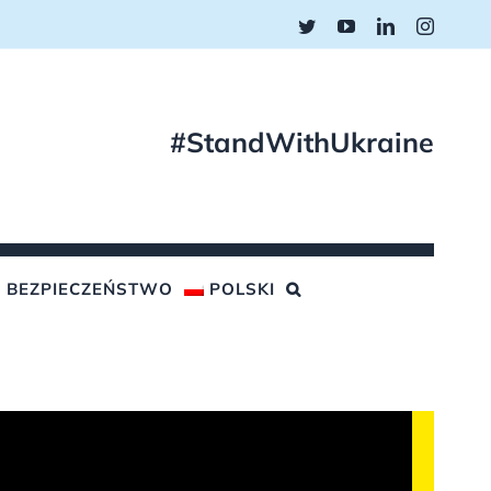
Twitter
YouTube
LinkedIn
Instagr
#StandWithUkraine
BEZPIECZEŃSTWO
POLSKI