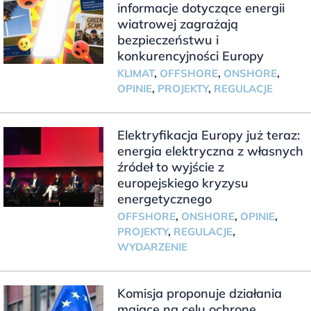
informacje dotyczące energii
wiatrowej zagrażają
bezpieczeństwu i
konkurencyjności Europy
KLIMAT
,
OFFSHORE
,
ONSHORE
,
OPINIE
,
PROJEKTY
,
REGULACJE
Elektryfikacja Europy już teraz:
energia elektryczna z własnych
źródeł to wyjście z
europejskiego kryzysu
energetycznego
OFFSHORE
,
ONSHORE
,
OPINIE
,
PROJEKTY
,
REGULACJE
,
WYDARZENIE
Komisja proponuje działania
mające na celu ochronę