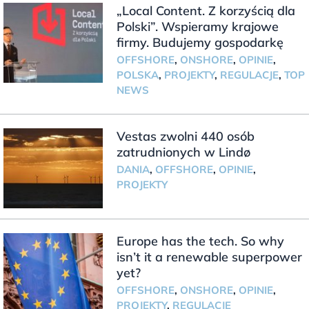
„Local Content. Z korzyścią dla
Polski”. Wspieramy krajowe
firmy. Budujemy gospodarkę
OFFSHORE
,
ONSHORE
,
OPINIE
,
POLSKA
,
PROJEKTY
,
REGULACJE
,
TOP
NEWS
Vestas zwolni 440 osób
zatrudnionych w Lindø
DANIA
,
OFFSHORE
,
OPINIE
,
PROJEKTY
Europe has the tech. So why
isn’t it a renewable superpower
yet?
OFFSHORE
,
ONSHORE
,
OPINIE
,
PROJEKTY
,
REGULACJE