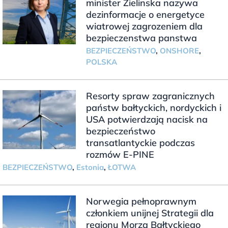
minister Zielinska nazywa
dezinformacje o energetyce
wiatrowej zagrozeniem dla
bezpieczenstwa panstwa
BEZPIECZEŃSTWO
,
ONSHORE
,
POLSKA
Resorty spraw zagranicznych
państw bałtyckich, nordyckich i
USA potwierdzają nacisk na
bezpieczeństwo
transatlantyckie podczas
rozmów E-PINE
BEZPIECZEŃSTWO
,
Estonia
,
ŁOTWA
Norwegia pełnoprawnym
członkiem unijnej Strategii dla
regionu Morza Bałtyckiego