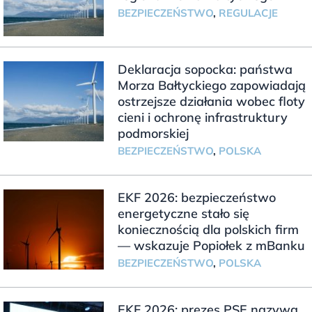
BEZPIECZEŃSTWO
,
REGULACJE
Deklaracja sopocka: państwa
Morza Bałtyckiego zapowiadają
ostrzejsze działania wobec floty
cieni i ochronę infrastruktury
podmorskiej
BEZPIECZEŃSTWO
,
POLSKA
EKF 2026: bezpieczeństwo
energetyczne stało się
koniecznością dla polskich firm
— wskazuje Popiołek z mBanku
BEZPIECZEŃSTWO
,
POLSKA
EKF 2026: prezes PSE nazywa