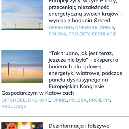
Europejczycy, w tym Polacy,
przeceniają niezależność
energetyczną swoich krajów –
wynika z badania Ørsted
OFFSHORE
,
ONSHORE
,
OPINIE
,
POLSKA
,
PROJEKTY
,
REGULACJE
“Tak trudno, jak jest teraz,
jeszcze nie było” – eksperci o
barierach dla lądowej
energetyki wiatrowej podczas
panelu dyskusyjnego na
Europejskim Kongresie
Gospodarczym w Katowicach
OFFSHORE
,
ONSHORE
,
OPINIE
,
POLSKA
,
PROJEKTY
,
REGULACJE
Dezinformacja i fałszywe