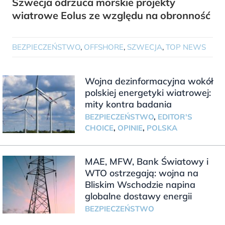
Szwecja odrzuca morskie projekty
wiatrowe Eolus ze względu na obronność
BEZPIECZEŃSTWO
,
OFFSHORE
,
SZWECJA
,
TOP NEWS
Wojna dezinformacyjna wokół
polskiej energetyki wiatrowej:
mity kontra badania
BEZPIECZEŃSTWO
,
EDITOR'S
CHOICE
,
OPINIE
,
POLSKA
MAE, MFW, Bank Światowy i
WTO ostrzegają: wojna na
Bliskim Wschodzie napina
globalne dostawy energii
BEZPIECZEŃSTWO