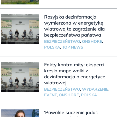
Rosyjska dezinformacja
wymierzona w energetykę
wiatrową to zagrożenie dla
bezpieczeństwa państwa
BEZPIECZEŃSTWO
,
ONSHORE
,
POLSKA
,
TOP NEWS
Fakty kontra mity: eksperci
kresla mape walki z
dezinformacja o energetyce
wiatrowej
BEZPIECZEŃSTWO
,
WYDARZENIE
,
EVENT
,
ONSHORE
,
POLSKA
‘Powolne saczenie jadu’: