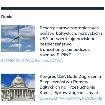
Dania
Resorty spraw zagranicznych
państw bałtyckich, nordyckich i
USA potwierdzają nacisk na
bezpieczeństwo
transatlantyckie podczas
rozmów E-PINE
BEZPIECZEŃSTWO
,
Estonia
,
ŁOTWA
Kongres USA Bada Zagrożenia
Bezpieczeństwa Państw
Bałtyckich na Przesłuchaniu
Komisji Spraw Zagranicznych
Estonia
,
LITWA
,
ŁOTWA
,
REGULACJE