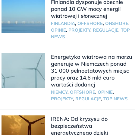
Finlandia dysponuje obecnie
ponad 10 GW mocy energii
wiatrowej i słonecznej
FINLANDIA
,
OFFSHORE
,
ONSHORE
,
OPINIE
,
PROJEKTY
,
REGULACJE
,
TOP
NEWS
Energetyka wiatrowa na morzu
generuje w Niemczech ponad
31 000 pełnoetatowych miejsc
pracy oraz 14,6 mld euro
wartości dodanej
NIEMCY
,
OFFSHORE
,
OPINIE
,
PROJEKTY
,
REGULACJE
,
TOP NEWS
IRENA: Od kryzysu do
bezpieczeństwa
energetycznego dzięki