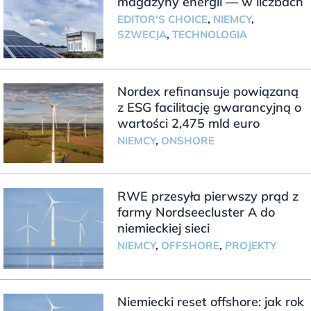
magazyny energii — w liczbach
EDITOR'S CHOICE
,
NIEMCY
,
SZWECJA
,
TECHNOLOGIA
Nordex refinansuje powiązaną
z ESG facilitację gwarancyjną o
wartości 2,475 mld euro
NIEMCY
,
ONSHORE
RWE przesyła pierwszy prąd z
farmy Nordseecluster A do
niemieckiej sieci
NIEMCY
,
OFFSHORE
,
PROJEKTY
Niemiecki reset offshore: jak rok