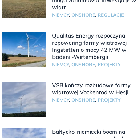
mogą zahamować inwestycje w
wiatr
NIEMCY
,
ONSHORE
,
REGULACJE
Qualitas Energy rozpoczyna
repowering farmy wiatrowej
Ingstetten o mocy 42 MW w
Badenii-Wirtembergii
NIEMCY
,
ONSHORE
,
PROJEKTY
VSB kończy rozbudowę farmy
wiatrowej Vockenrod w Hesji
NIEMCY
,
ONSHORE
,
PROJEKTY
Bałtycko-niemiecki boom na