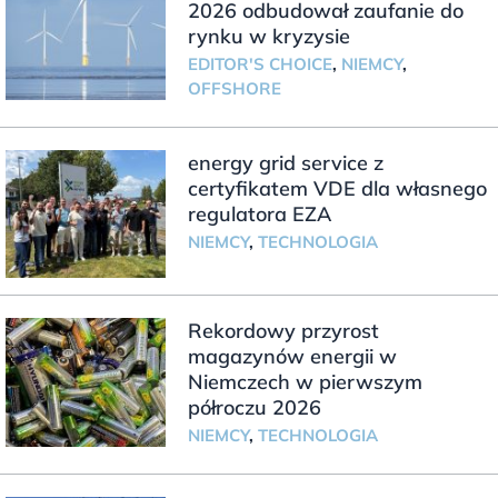
2026 odbudował zaufanie do
rynku w kryzysie
EDITOR'S CHOICE
,
NIEMCY
,
OFFSHORE
energy grid service z
certyfikatem VDE dla własnego
regulatora EZA
NIEMCY
,
TECHNOLOGIA
Rekordowy przyrost
magazynów energii w
Niemczech w pierwszym
półroczu 2026
NIEMCY
,
TECHNOLOGIA