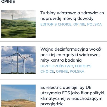
OPINIE
Turbiny wiatrowe a zdrowie: co
naprawdę mówią dowody
EDITOR'S CHOICE
,
OPINIE
,
POLSKA
Wojna dezinformacyjna wokół
polskiej energetyki wiatrowej:
mity kontra badania
BEZPIECZEŃSTWO
,
EDITOR'S
CHOICE
,
OPINIE
,
POLSKA
Eurelectric apeluje, by UE
utrzymała ETS jako filar polityki
klimatycznej w nadchodzącym
przeglądzie