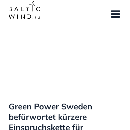
Skip
to
content
View
Larger
Image
Green Power Sweden
befürwortet kürzere
Einspruchskette für