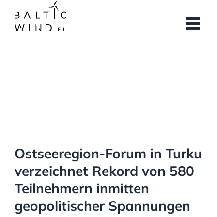
Skip
to
content
View
Larger
Image
Ostseeregion-Forum in Turku
verzeichnet Rekord von 580
Teilnehmern inmitten
geopolitischer Spannungen