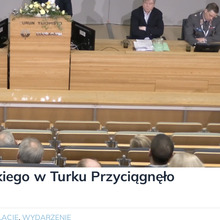
iego w Turku Przyciągnęło
LACJE
,
WYDARZENIE