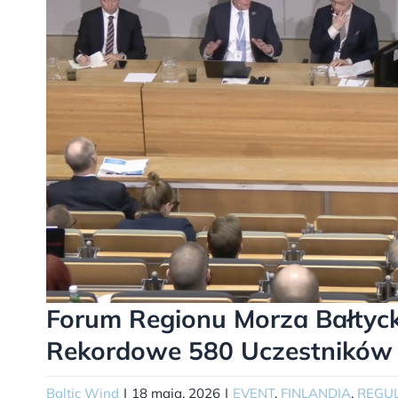
Forum Regionu Morza Bałtyck
Rekordowe 580 Uczestników
Baltic Wind
|
18 maja, 2026
|
EVENT
,
FINLANDIA
,
REGU