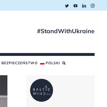
Twitter
YouTube
LinkedIn
Instagr
#StandWithUkraine
BEZPIECZEŃSTWO
POLSKI