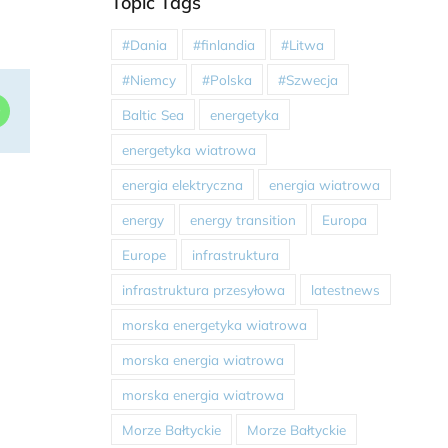
Topic Tags
#Dania
#finlandia
#Litwa
#Niemcy
#Polska
#Szwecja
dIn
WhatsApp
Baltic Sea
energetyka
energetyka wiatrowa
energia elektryczna
energia wiatrowa
energy
energy transition
Europa
Europe
infrastruktura
infrastruktura przesyłowa
latestnews
morska energetyka wiatrowa
morska energia wiatrowa
morska energia wiatrowa
Morze Bałtyckie
Morze Bałtyckie