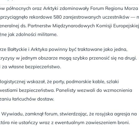
arów północnych oraz Arktyki zdominowały Forum Regionu Morza
 i przyciągnęło rekordowe 580 zarejestrowanych uczestników — 
 Generalnej ds. Partnerstw Międzynarodowych Komisji Europejskiej
ne jak zdolności militarne.
rze Bałtyckie i Arktyka powinny być traktowane jako jedna,
kryzysy w jednym obszarze mogą szybko przenosić się na drugi.
i za własne bezpieczeństwo.
ogistycznej wskazał, że porty, podmorskie kable, szlaki
 kwestiami bezpieczeństwa. Panelisty wezwali do wzmocnienia
czaniu łańcuchów dostaw.
 i Wywiadu, zamknął forum, stwierdzając, że rosyjska agresja na
która nie ustańczy wraz z ewentualnym zawieszeniem broni.