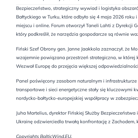
Bezpieczeństwo, strategiczny wywiad i logistyka obsz
Bałtyckiego w Turku, które odbyło się 4 maja 2026 roku
miejscu i online. Forum otworzył Taneli Lahti z Dyrekcji
który podkreślił, że narzędzia gospodarcze są równie waż
Fiński Szef Obrony gen. Janne Jaakkola zaznaczył, że Mo
wzajemnie powiązana przestrzeń strategiczna, w której 
Wezwał Europę do przejęcia większej odpowiedzialnośc
Panel poświęcony zasobom naturalnym i infrastrukturze l
transportowe i sieci energetyczne stały się kluczowymi
nordycko-bałtycko-europejskiej współpracy w zabezpie
Juha Martelius, dyrektor Fińskiej Służby Bezpieczeństwa
Ukrainę odzwierciedla trwałą konfrontację z Zachodem, 
Copyrights BalticWind.EU.