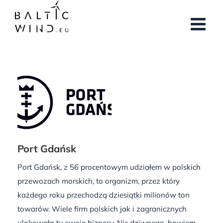
Przejdź
do
zawartości
Port Gdańsk
Port Gdańsk, z 56 procentowym udziałem w polskich
przewozach morskich, to organizm, przez który
każdego roku przechodzą dziesiątki milionów ton
towarów. Wiele firm polskich jak i zagranicznych
ulokowało tu swoje biznesy. Nic dziwnego, bowiem