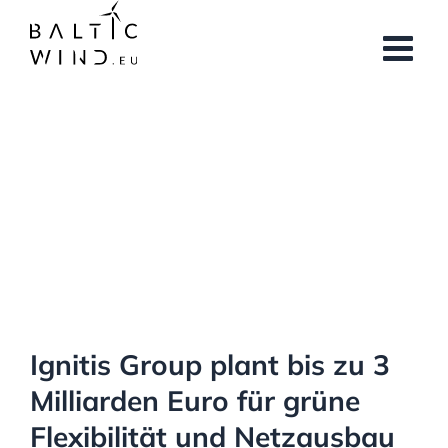
Skip
to
content
View
Larger
Image
Ignitis Group plant bis zu 3
Milliarden Euro für grüne
Flexibilität und Netzausbau