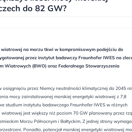
mczech do 82 GW?
yki wiatrowej na morzu tkwi w kompromisowym podejściu do
zygotowanej przez instytut badawczy Fraunhofer IWES na zlec
rm Wiatrowych (BWO) oraz Federalnego Stowarzyszenia
osiągnięciu przez Niemcy neutralności klimatycznej do 2045 ro
enia mocy zainstalowanej morskiej energetyki wiatrowej z 7,8
e studium instytutu badawczego Fraunhofer IWES w różnych
ki wiatrowej jest większy niż poziom 70 GW planowany przez rz
iemieckim Morzu Północnym i Bałtyckim. Z jednej strony wymaga
przestrzeni. Ponadto, potencjał morskiej energetyki wiatrowej m