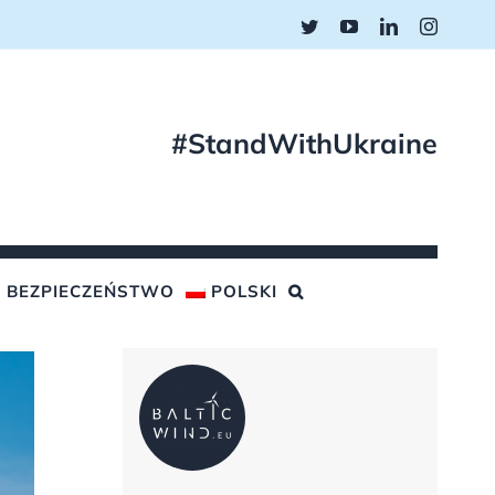
Twitter
YouTube
LinkedIn
Instagr
#StandWithUkraine
BEZPIECZEŃSTWO
POLSKI