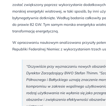
zostać zwiększony poprzez wykorzystanie dodatkowych o
morskiej energetyki wiatrowej, w taki sposób, by inni uż
byłynegatywnie dotknięte. Według badania całkowity po
do prawie 82 GW. Tym samym morska energetyka wiatro
transformację energetyczną.
W opracowaniu naukowym analizowano przyszły potencja
Republiki Federalnej Niemiec z wykorzystaniem trzech 
“Oczywiście przy wyznaczaniu nowych obszarów
Dyrektor Zarządzający BWO Stefan Thimm. “Szcz
Północnego i Bałtyckiego uznają znaczenie mors
kompromisu w zakresie wspólnego użytkowania o
rodzaj użytkowania nie wyłania się jako przeg
obszarów i zwiększenia efektywności obszarów 