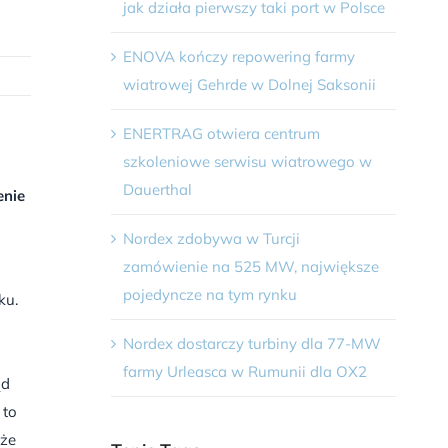
jak działa pierwszy taki port w Polsce
ENOVA kończy repowering farmy
wiatrowej Gehrde w Dolnej Saksonii
ENERTRAG otwiera centrum
szkoleniowe serwisu wiatrowego w
Dauerthal
enie
Nordex zdobywa w Turcji
zamówienie na 525 MW, największe
pojedyncze na tym rynku
ku.
Nordex dostarczy turbiny dla 77-MW
farmy Urleasca w Rumunii dla OX2
ąd
 to
oże