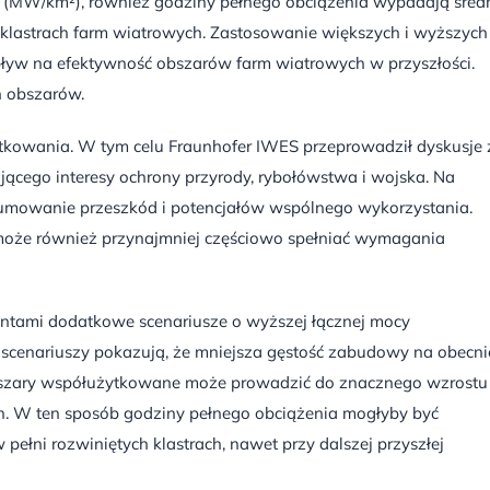
(MW/km²), również godziny pełnego obciążenia wypadają śred
h klastrach farm wiatrowych. Zastosowanie większych i wyższych
ływ na efektywność obszarów farm wiatrowych w przyszłości.
h obszarów.
tkowania. W tym celu Fraunhofer IWES przeprowadził dyskusje 
ącego interesy ochrony przyrody, rybołówstwa i wojska. Na
umowanie przeszkód i potencjałów wspólnego wykorzystania.
, może również przynajmniej częściowo spełniać wymagania
entami dodatkowe scenariusze o wyższej łącznej mocy
scenariuszy pokazują, że mniejsza gęstość zabudowy na obecni
obszary współużytkowane może prowadzić do znacznego wzrostu
h. W ten sposób godziny pełnego obciążenia mogłyby być
ełni rozwiniętych klastrach, nawet przy dalszej przyszłej