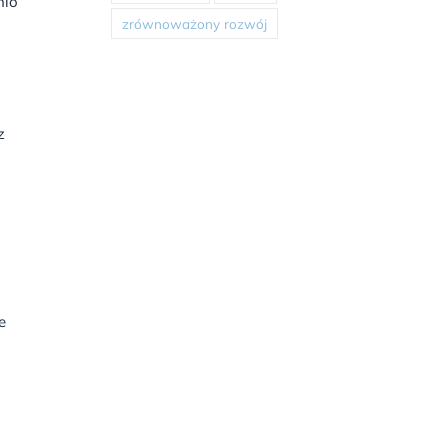
nio
zrównoważony rozwój
z
e