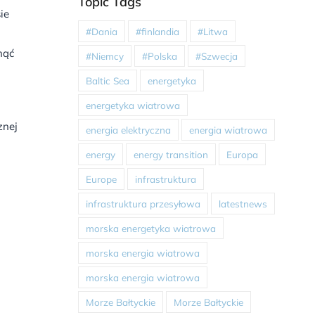
Topic Tags
ie
#Dania
#finlandia
#Litwa
nąć
#Niemcy
#Polska
#Szwecja
Baltic Sea
energetyka
energetyka wiatrowa
znej
energia elektryczna
energia wiatrowa
energy
energy transition
Europa
Europe
infrastruktura
infrastruktura przesyłowa
latestnews
morska energetyka wiatrowa
morska energia wiatrowa
morska energia wiatrowa
Morze Bałtyckie
Morze Bałtyckie