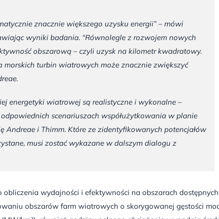
atycznie znacznie większego uzysku energii” – mówi
awiając wyniki badania. “Równolegle z rozwojem nowych
ywność obszarową – czyli uzysk na kilometr kwadratowy.
a morskich turbin wiatrowych może znacznie zwiększyć
dreae.
ej energetyki wiatrowej są realistyczne i wykonalne –
w odpowiednich scenariuszach współużytkowania w planie
ę Andreae i Thimm. Które ze zidentyfikowanych potencjałów
ystane, musi zostać wykazane w dalszym dialogu z
obliczenia wydajności i efektywności na obszarach dostępnych
nowaniu obszarów farm wiatrowych o skorygowanej gęstości mo