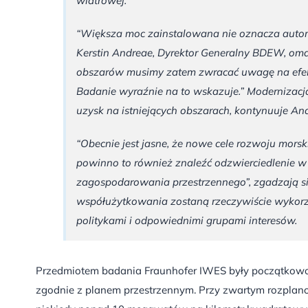
wiatrowej.
“Większa moc zainstalowana nie oznacza autom
Kerstin Andreae, Dyrektor Generalny BDEW, om
obszarów musimy zatem zwracać uwagę na efekt
Badanie wyraźnie na to wskazuje.” Modernizacj
uzysk na istniejących obszarach, kontynuuje An
“Obecnie jest jasne, że nowe cele rozwoju morski
powinno to również znaleźć odzwierciedlenie 
zagospodarowania przestrzennego”, zgadzają si
współużytkowania zostaną rzeczywiście wykorz
politykami i odpowiednimi grupami interesów.
Przedmiotem badania Fraunhofer IWES były początkowo 
zgodnie z planem przestrzennym. Przy zwartym rozpla