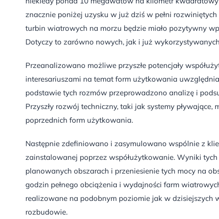
niekiedy ponad 10 megawatów na kilometr kwadratowy 
znacznie poniżej uzysku w już dziś w pełni rozwiniętyc
turbin wiatrowych na morzu będzie miało pozytywny wp
Dotyczy to zarówno nowych, jak i już wykorzystywanyc
Przeanalizowano możliwe przyszłe potencjały współuży
interesariuszami na temat form użytkowania uwzględniaj
podstawie tych rozmów przeprowadzono analizę i pods
Przyszły rozwój techniczny, taki jak systemy pływające
poprzednich form użytkowania.
Następnie zdefiniowano i zasymulowano wspólnie z kli
zainstalowanej poprzez współużytkowanie. Wyniki tych 
planowanych obszarach i przeniesienie tych mocy na 
godzin pełnego obciążenia i wydajności farm wiatrowyc
realizowane na podobnym poziomie jak w dzisiejszych w p
rozbudowie.