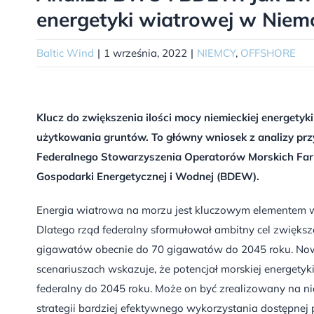
energetyki wiatrowej w Nie
Baltic Wind
|
1 września, 2022
|
NIEMCY
,
OFFSHORE
Klucz do zwiększenia ilości mocy niemieckiej energet
użytkowania gruntów. To główny wniosek z analizy pr
Federalnego Stowarzyszenia Operatorów Morskich Fa
Gospodarki Energetycznej i Wodnej (BDEW).
Energia wiatrowa na morzu jest kluczowym elementem w 
Dlatego rząd federalny sformułował ambitny cel zwiększ
gigawatów obecnie do 70 gigawatów do 2045 roku. Now
scenariuszach wskazuje, że potencjał morskiej energety
federalny do 2045 roku. Może on być zrealizowany na n
strategii bardziej efektywnego wykorzystania dostępnej 