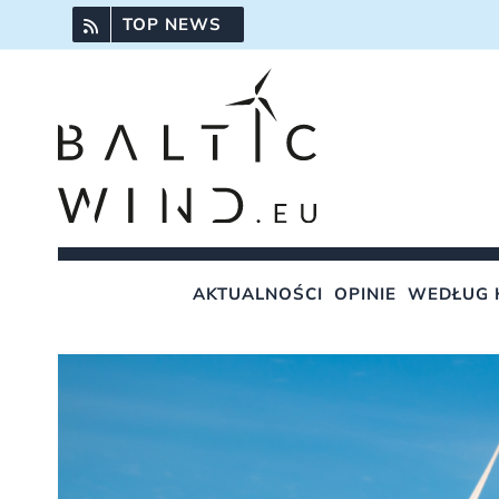
Przejdź
TOP NEWS
do
zawartości
AKTUALNOŚCI
OPINIE
WEDŁUG 
Pokaż
większy
obrazek