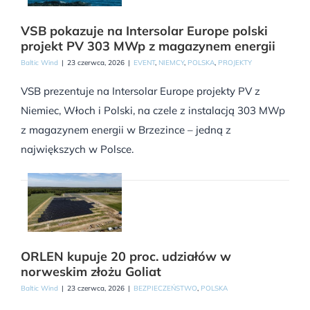
VSB pokazuje na Intersolar Europe polski
projekt PV 303 MWp z magazynem energii
Baltic Wind
|
23 czerwca, 2026
|
EVENT
,
NIEMCY
,
POLSKA
,
PROJEKTY
VSB prezentuje na Intersolar Europe projekty PV z
Niemiec, Włoch i Polski, na czele z instalacją 303 MWp
z magazynem energii w Brzezince – jedną z
największych w Polsce.
ORLEN kupuje 20 proc. udziałów w
norweskim złożu Goliat
Baltic Wind
|
23 czerwca, 2026
|
BEZPIECZEŃSTWO
,
POLSKA