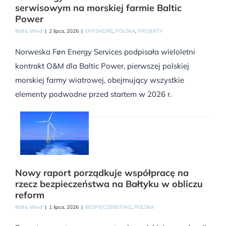
serwisowym na morskiej farmie Baltic
Power
Baltic Wind
|
2 lipca, 2026
|
OFFSHORE
,
POLSKA
,
PROJEKTY
Norweska Føn Energy Services podpisała wieloletni
kontrakt O&M dla Baltic Power, pierwszej polskiej
morskiej farmy wiatrowej, obejmujący wszystkie
elementy podwodne przed startem w 2026 r.
Nowy raport porządkuje współpracę na
rzecz bezpieczeństwa na Bałtyku w obliczu
reform
Baltic Wind
|
1 lipca, 2026
|
BEZPIECZEŃSTWO
,
POLSKA