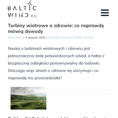
Przejdź
do
zawartości
Turbiny wiatrowe a zdrowie: co naprawdę
mówią dowody
Baltic Wind
|
4 sierpnia, 2026
|
EDITOR'S CHOICE
,
OPINIE
,
POLSKA
Nauka o turbinach wiatrowych i zdrowiu jest
jednoznaczna: brak potwierdzonych szkód, a hałas z
bezpiecznej odległości porównywalny do lodówki.
Dlaczego więc strach o zdrowie się utrzymuje i co
naprawdę mu przeciwdziała?