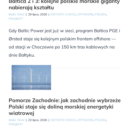
Baltica 2 i 3: kolejne polskie morskie giganty
nabierają kształtu
Baltic Wind
|
29 lipca, 2026
|
EDITOR'S CHOICE
,
OFFSHORE
,
POLSKA
,
PROJEKTY
Gdy Baltic Power jest już w sieci, program Baltica PGE i
Ørsted staje się kolejnym polskim frontem offshore —
od stacji w Choczewie po 150 km tras kablowych na
dnie Bałtyku.
Pomorze Zachodnie: jak zachodnie wybrzeże
Polski staje się doliną morskiej energetyki
wiatrowej
Baltic Wind
|
23 lipca, 2026
|
EDITOR'S CHOICE
,
OFFSHORE
,
POLSKA
,
PROJEKTY