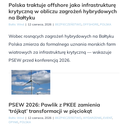
Polska traktuje offshore jako infrastrukturę
krytyczną w obliczu zagrożeń hybrydowych
na Bałtyku
Baltic Wind
|
12 czerwca, 2026
|
BEZPIECZEŃSTWO
,
OFFSHORE
,
POLSKA
Wobec rosnących zagrożeń hybrydowych na Bałtyku
Polska zmierza do formalnego uznania morskich farm
wiatrowych za infrastrukturę krytyczną — wskazuje
PSEW przed konferencją 2026.
PSEW 2026: Pawlik z PKEE zamienia
‘trójkąt’ transformacji w pięciokąt
Baltic Wind
|
12 czerwca, 2026
|
BEZPIECZEŃSTWO
,
WYDARZENIE
,
EVENT
,
OPINIE
,
POLSKA