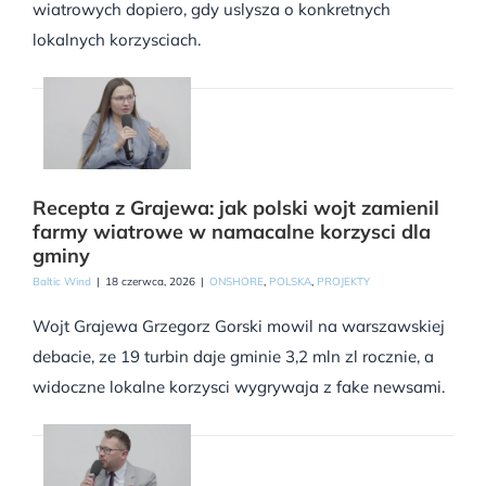
wiatrowych dopiero, gdy uslysza o konkretnych
lokalnych korzysciach.
Recepta z Grajewa: jak polski wojt zamienil
farmy wiatrowe w namacalne korzysci dla
gminy
Baltic Wind
|
18 czerwca, 2026
|
ONSHORE
,
POLSKA
,
PROJEKTY
Wojt Grajewa Grzegorz Gorski mowil na warszawskiej
debacie, ze 19 turbin daje gminie 3,2 mln zl rocznie, a
widoczne lokalne korzysci wygrywaja z fake newsami.