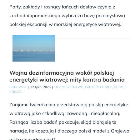
Porty, zakłady i rosnący łańcuch dostaw czynią z
zachodniopomorskiego wybrzeża bazę przemysłową
polskiej ekspansji w morskiej energetyce wiatrowej.
Wojna dezinformacyjna wokół polskiej
energetyki wiatrowej: mity kontra badania
Baltic Wind
|
22 lipca, 2026
|
BEZPIECZEŃSTWO
,
EDITOR'S CHOICE
,
OPINIE
,
POLSKA
Znajome twierdzenia przedstawiają polską energetykę
wiatrową jako szkodliwą, zawodną i nieopłacalną.
Rosnąca liczba badań pokazuje, skąd biorą się te
narracje, ile kosztują i dlaczego polski model z Grajewa
wskazuje odpowiedź.