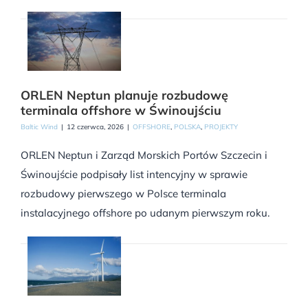
ORLEN Neptun planuje rozbudowę
terminala offshore w Świnoujściu
Baltic Wind
|
12 czerwca, 2026
|
OFFSHORE
,
POLSKA
,
PROJEKTY
ORLEN Neptun i Zarząd Morskich Portów Szczecin i
Świnoujście podpisały list intencyjny w sprawie
rozbudowy pierwszego w Polsce terminala
instalacyjnego offshore po udanym pierwszym roku.