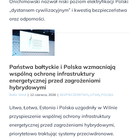
Onichimowski nazwał niski poziom elektryfikacji Polski
„dystansem cywilizacyjnym” i kwestią bezpieczeństwa
oraz odporności.
Państwa bałtyckie i Polska wzmacniają
wspólną ochronę infrastruktury
energetycznej przed zagrożeniami
hybrydowymi
Baltic Wind
|
12 czerwca, 2026
|
BEZPIECZEŃSTWO
,
LITWA
,
POLSKA
Litwa, Łotwa, Estonia i Polska uzgodniły w Wilnie
przyspieszenie wspólnej ochrony infrastruktury
energetycznej przed zagrożeniami hybrydowymi,
priorytetowo traktując systemy przeciwdronowe.