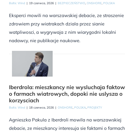
Baltic Wind
|
19 czerwca, 2026
|
BEZPIECZEŃSTWO
,
ONSHORE
,
POLSKA
Eksperci mowili na warszawskiej debacie, ze straszenie
zdrowiem przy wiatrakach dziala przez sianie
watpliwosci, a wygrywaja z nim wiarygodni lokalni
nadawcy, nie publikacje naukowe.
Iberdrola: mieszkancy nie wysluchaja faktow
o farmach wiatrowych, dopoki nie uslysza o
korzysciach
Baltic Wind
|
18 czerwca, 2026
|
ONSHORE
,
POLSKA
,
PROJEKTY
Agnieszka Pakula z Iberdroli mowila na warszawskiej
debacie, ze mieszkancy interesuja sie faktami o farmach