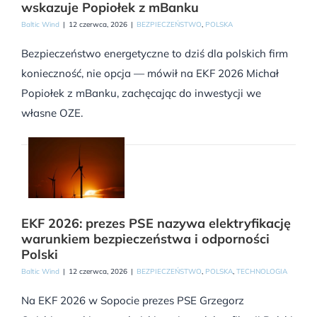
wskazuje Popiołek z mBanku
Baltic Wind
|
12 czerwca, 2026
|
BEZPIECZEŃSTWO
,
POLSKA
Bezpieczeństwo energetyczne to dziś dla polskich firm
konieczność, nie opcja — mówił na EKF 2026 Michał
Popiołek z mBanku, zachęcając do inwestycji we
własne OZE.
EKF 2026: prezes PSE nazywa elektryfikację
warunkiem bezpieczeństwa i odporności
Polski
Baltic Wind
|
12 czerwca, 2026
|
BEZPIECZEŃSTWO
,
POLSKA
,
TECHNOLOGIA
Na EKF 2026 w Sopocie prezes PSE Grzegorz