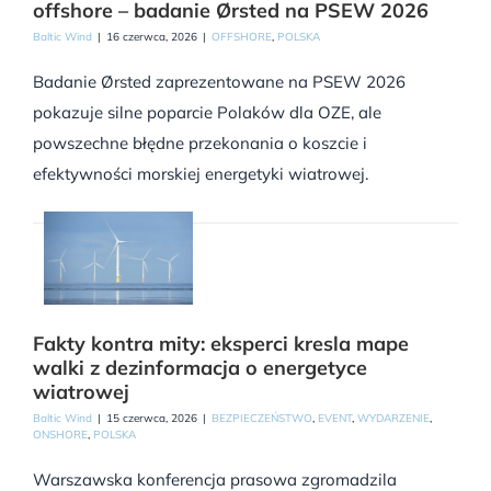
offshore – badanie Ørsted na PSEW 2026
Baltic Wind
|
16 czerwca, 2026
|
OFFSHORE
,
POLSKA
Badanie Ørsted zaprezentowane na PSEW 2026
pokazuje silne poparcie Polaków dla OZE, ale
powszechne błędne przekonania o koszcie i
efektywności morskiej energetyki wiatrowej.
Fakty kontra mity: eksperci kresla mape
walki z dezinformacja o energetyce
wiatrowej
Baltic Wind
|
15 czerwca, 2026
|
BEZPIECZEŃSTWO
,
EVENT
,
WYDARZENIE
,
ONSHORE
,
POLSKA
Warszawska konferencja prasowa zgromadzila