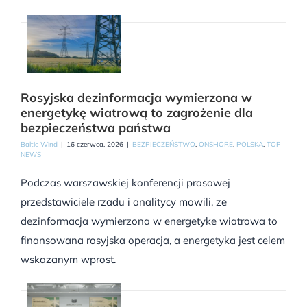
Rosyjska dezinformacja wymierzona w
energetykę wiatrową to zagrożenie dla
bezpieczeństwa państwa
Baltic Wind
|
16 czerwca, 2026
|
BEZPIECZEŃSTWO
,
ONSHORE
,
POLSKA
,
TOP
NEWS
Podczas warszawskiej konferencji prasowej
przedstawiciele rzadu i analitycy mowili, ze
dezinformacja wymierzona w energetyke wiatrowa to
finansowana rosyjska operacja, a energetyka jest celem
wskazanym wprost.