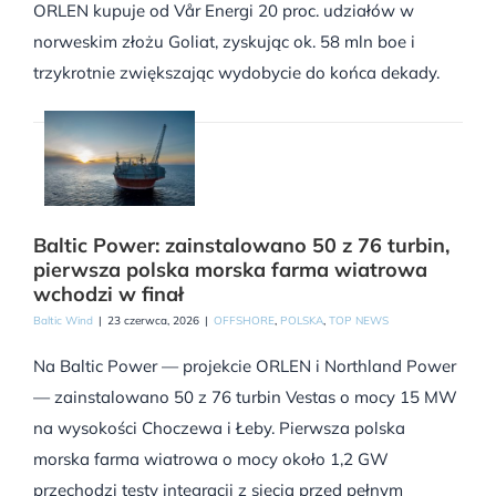
ORLEN kupuje od Vår Energi 20 proc. udziałów w
norweskim złożu Goliat, zyskując ok. 58 mln boe i
trzykrotnie zwiększając wydobycie do końca dekady.
Baltic Power: zainstalowano 50 z 76 turbin,
pierwsza polska morska farma wiatrowa
wchodzi w finał
Baltic Wind
|
23 czerwca, 2026
|
OFFSHORE
,
POLSKA
,
TOP NEWS
Na Baltic Power — projekcie ORLEN i Northland Power
— zainstalowano 50 z 76 turbin Vestas o mocy 15 MW
na wysokości Choczewa i Łeby. Pierwsza polska
morska farma wiatrowa o mocy około 1,2 GW
przechodzi testy integracji z siecią przed pełnym