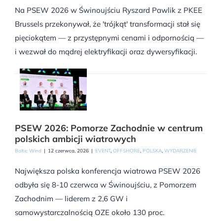
Na PSEW 2026 w Świnoujściu Ryszard Pawlik z PKEE
Brussels przekonywał, że 'trójkąt' transformacji stał się
pięciokątem — z przystępnymi cenami i odpornością —
i wezwał do mądrej elektryfikacji oraz dywersyfikacji.
PSEW 2026: Pomorze Zachodnie w centrum
polskich ambicji wiatrowych
Baltic Wind
|
12 czerwca, 2026
|
EVENT
,
OFFSHORE
,
POLSKA
,
WYDARZENIE
Największa polska konferencja wiatrowa PSEW 2026
odbyła się 8-10 czerwca w Świnoujściu, z Pomorzem
Zachodnim — liderem z 2,6 GW i
samowystarczalnością OZE około 130 proc.