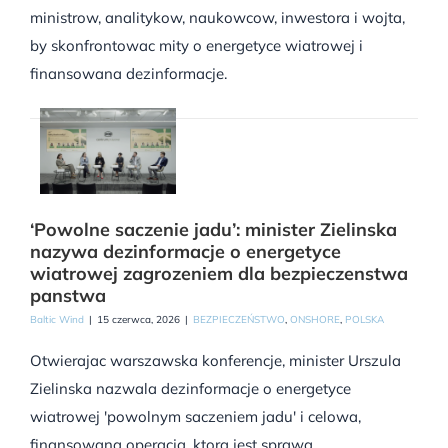
ministrow, analitykow, naukowcow, inwestora i wojta,
by skonfrontowac mity o energetyce wiatrowej i
finansowana dezinformacje.
‘Powolne saczenie jadu’: minister Zielinska
nazywa dezinformacje o energetyce
wiatrowej zagrozeniem dla bezpieczenstwa
panstwa
Baltic Wind
|
15 czerwca, 2026
|
BEZPIECZEŃSTWO
,
ONSHORE
,
POLSKA
Otwierajac warszawska konferencje, minister Urszula
Zielinska nazwala dezinformacje o energetyce
wiatrowej 'powolnym saczeniem jadu' i celowa,
finansowana operacja, ktora jest sprawa