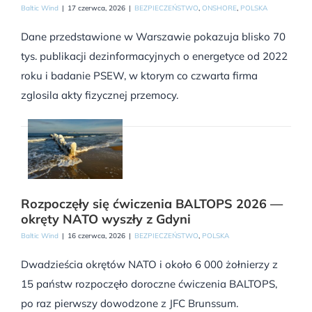
Baltic Wind
|
17 czerwca, 2026
|
BEZPIECZEŃSTWO
,
ONSHORE
,
POLSKA
Dane przedstawione w Warszawie pokazuja blisko 70
tys. publikacji dezinformacyjnych o energetyce od 2022
roku i badanie PSEW, w ktorym co czwarta firma
zglosila akty fizycznej przemocy.
Rozpoczęły się ćwiczenia BALTOPS 2026 —
okręty NATO wyszły z Gdyni
Baltic Wind
|
16 czerwca, 2026
|
BEZPIECZEŃSTWO
,
POLSKA
Dwadzieścia okrętów NATO i około 6 000 żołnierzy z
15 państw rozpoczęło doroczne ćwiczenia BALTOPS,
po raz pierwszy dowodzone z JFC Brunssum.