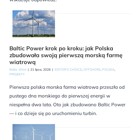
Baltic Power krok po kroku: jak Polska
zbudowała swoją pierwszą morską farmę
wiatrową
Baltic Wind
|
21 lipca, 2026
|
EDITOR'S CHOICE
,
OFFSHORE
,
POLSKA
,
PROJEKTY
Pierwsza polska morska farma wiatrowa przeszła od
pustego dna morskiego do pierwszej energii w
niespełna dwa lata. Oto jak zbudowano Baltic Power
— i co dzieje się po uruchomieniu turbin.