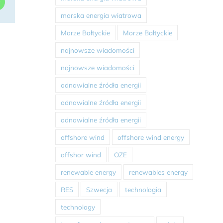
dIn
WhatsApp
morska energia wiatrowa
Morze Bałtyckie
Morze Bałtyckie
najnowsze wiadomości
najnowsze wiadomości
odnawialne źródła energii
odnawialne źródła energii
odnawialne źródła energii
offshore wind
offshore wind energy
offshor wind
OZE
renewable energy
renewables energy
RES
Szwecja
technologia
technology