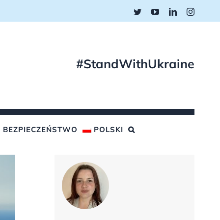
Twitter
YouTube
LinkedIn
Instagr
#StandWithUkraine
BEZPIECZEŃSTWO
POLSKI