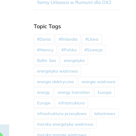
farmy Urleasca w Rumunii dla OX2
Topic Tags
#Dania
#finlandia
#Litwa
#Niemcy
#Polska
#Szwecja
Baltic Sea
energetyka
energetyka wiatrowa
energia elektryczna
energia wiatrowa
energy
energy transition
Europa
Europe
infrastruktura
infrastruktura przesyłowa
latestnews
morska energetyka wiatrowa
morska energia wiatrowa