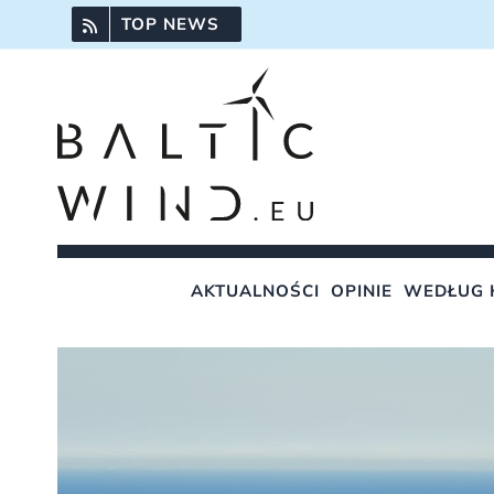
Przejdź
TOP NEWS
do
zawartości
AKTUALNOŚCI
OPINIE
WEDŁUG 
Pokaż
większy
obrazek