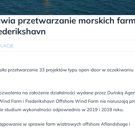
wia przetwarzanie morskich far
ederikshavn
LACJE
siła przetwarzanie 33 projektów typu open-door w oczekiwaniu
e pozwolenia na założenie działalności wydane przez Duńską Agen
 Wind Farm i Frederikshavn Offshore Wind Farm nie naruszają p
ie studium wykonalności odpowiednio w 2019 i 2018 roku.
ępowanie w sprawie farm wiatrowych offshore Aflandshage i