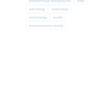
transformacja energetyczna
wiatr
wid energy
wind energ
wind energy
wodór
zrównoważony rozwój