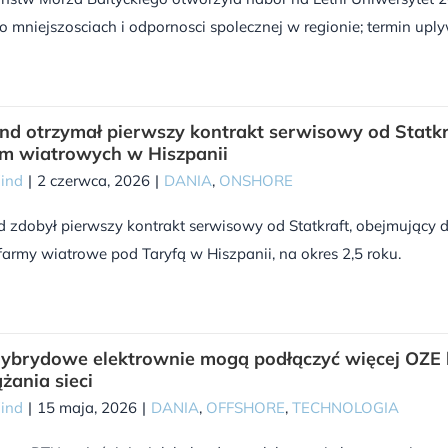
o mniejszosciach i odpornosci spolecznej w regionie; termin upl
nd otrzymał pierwszy kontrakt serwisowy od Statkr
rm wiatrowych w Hiszpanii
Wind
|
2 czerwca, 2026
|
DANIA
,
ONSHORE
 zdobył pierwszy kontrakt serwisowy od Statkraft, obejmujący 
army wiatrowe pod Taryfą w Hiszpanii, na okres 2,5 roku.
ybrydowe elektrownie mogą podłączyć więcej OZE 
ążania sieci
Wind
|
15 maja, 2026
|
DANIA
,
OFFSHORE
,
TECHNOLOGIA