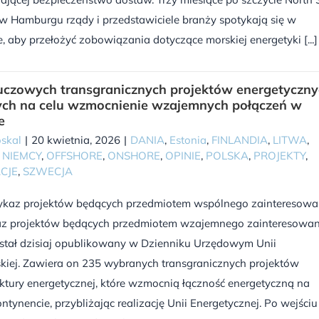
w Hamburgu rządy i przedstawiciele branży spotykają się w
, aby przełożyć zobowiązania dotyczące morskiej energetyki [...]
uczowych transgranicznych projektów energetyczn
ch na celu wzmocnienie wzajemnych połączeń w
e
skal
|
20 kwietnia, 2026
|
DANIA
,
Estonia
,
FINLANDIA
,
LITWA
,
,
NIEMCY
,
OFFSHORE
,
ONSHORE
,
OPINIE
,
POLSKA
,
PROJEKTY
,
CJE
,
SZWECJA
ykaz projektów będących przedmiotem wspólnego zainteresowa
raz projektów będących przedmiotem wzajemnego zainteresowan
ostał dzisiaj opublikowany w Dzienniku Urzędowym Unii
kiej. Zawiera on 235 wybranych transgranicznych projektów
uktury energetycznej, które wzmocnią łączność energetyczną na
ntynencie, przybliżając realizację Unii Energetycznej. Po wejści