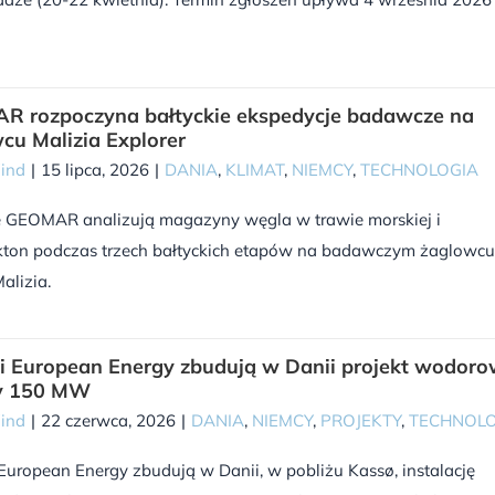
 rozpoczyna bałtyckie ekspedycje badawcze na
cu Malizia Explorer
Wind
|
15 lipca, 2026
|
DANIA
,
KLIMAT
,
NIEMCY
,
TECHNOLOGIA
 GEOMAR analizują magazyny węgla w trawie morskiej i
nkton podczas trzech bałtyckich etapów na badawczym żaglowcu
alizia.
i European Energy zbudują w Danii projekt wodor
y 150 MW
Wind
|
22 czerwca, 2026
|
DANIA
,
NIEMCY
,
PROJEKTY
,
TECHNOLO
European Energy zbudują w Danii, w pobliżu Kassø, instalację