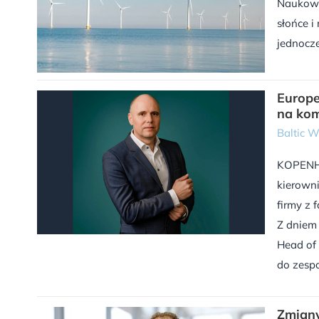
Naukowcy
słońce i
jednocz
Europe
na kom
Baltic 
KOPENHA
kierowni
firmy z 
Z dniem 
Head of 
do zespo
Zmian