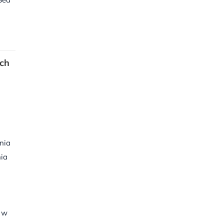
ych
nia
ia
u w