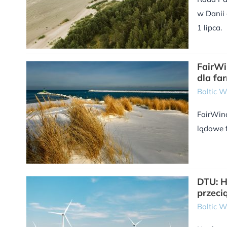
w Danii 
1 lipca.
FairWi
dla fa
Baltic 
FairWind
lądowe f
DTU: H
przeci
Baltic 