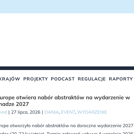
KRAJÓW
PROJEKTY
PODCAST
REGULACJE
RAPORTY
rope otwiera nabór abstraktów na wydarzenie w
hadze 2027
Wind
|
27 lipca, 2026
|
DANIA
,
EVENT
,
WYDARZENIE
ope otworzyło nabór abstraktów na doroczne wydarzenie 2027
dze (20-22 kwietnia). Termin zgłoszeń upływa 4 września 2026