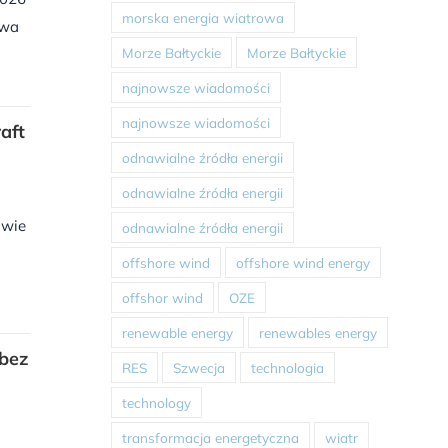
morska energia wiatrowa
ywa
Morze Bałtyckie
Morze Bałtyckie
najnowsze wiadomości
najnowsze wiadomości
aft
odnawialne źródła energii
odnawialne źródła energii
dwie
odnawialne źródła energii
offshore wind
offshore wind energy
offshor wind
OZE
renewable energy
renewables energy
bez
RES
Szwecja
technologia
technology
transformacja energetyczna
wiatr