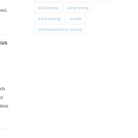
wid energy
wind energ
eci,
wind energy
wodór
zrównoważony rozwój
kus
ch.
az
śnie