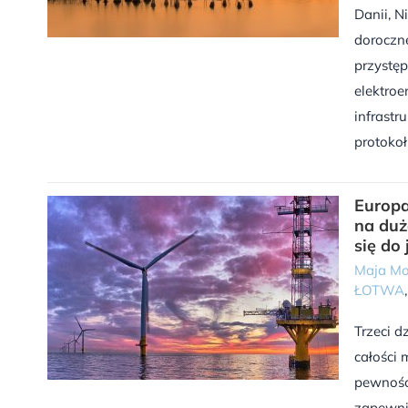
Danii, N
doroczne
przystęp
elektroe
infrastr
protokoł
Europa
na duż
się do 
Maja Mo
ŁOTWA
Trzeci d
całości 
pewności
zapewnia