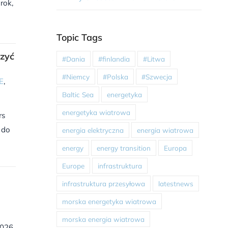
rok,
Topic Tags
czyć
#Dania
#finlandia
#Litwa
#Niemcy
#Polska
#Szwecja
E
,
Baltic Sea
energetyka
energetyka wiatrowa
rs
 do
energia elektryczna
energia wiatrowa
energy
energy transition
Europa
Europe
infrastruktura
infrastruktura przesyłowa
latestnews
morska energetyka wiatrowa
morska energia wiatrowa
2026