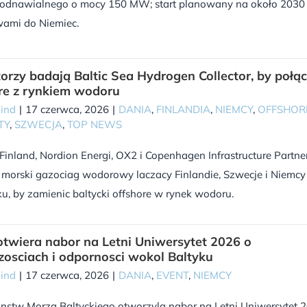
odnawialnego o mocy 150 MW; start planowany na około 2030 
wami do Niemiec.
orzy badają Baltic Sea Hydrogen Collector, by połą
re z rynkiem wodoru
Wind
|
17 czerwca, 2026
|
DANIA
,
FINLANDIA
,
NIEMCY
,
OFFSHOR
TY
,
SZWECJA
,
TOP NEWS
Finland, Nordion Energi, OX2 i Copenhagen Infrastructure Partne
 morski gazociag wodorowy laczacy Finlandie, Szwecje i Niemcy
u, by zamienic baltycki offshore w rynek wodoru.
twiera nabor na Letni Uniwersytet 2026 o
zosciach i odpornosci wokol Baltyku
Wind
|
17 czerwca, 2026
|
DANIA
,
EVENT
,
NIEMCY
nstw Morza Baltyckiego otworzyla nabor na Letni Uniwersytet 