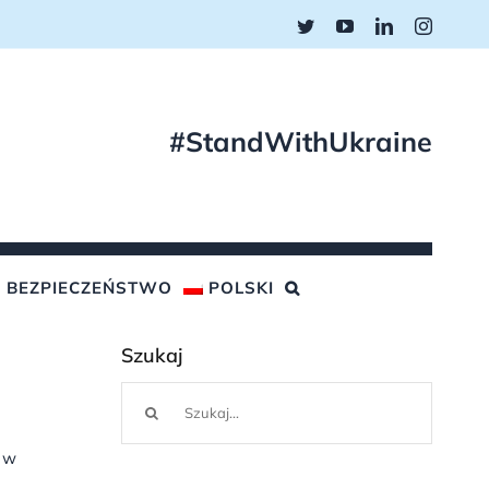
Twitter
YouTube
LinkedIn
Instagr
#StandWithUkraine
BEZPIECZEŃSTWO
POLSKI
Szukaj
Szukaj
 w