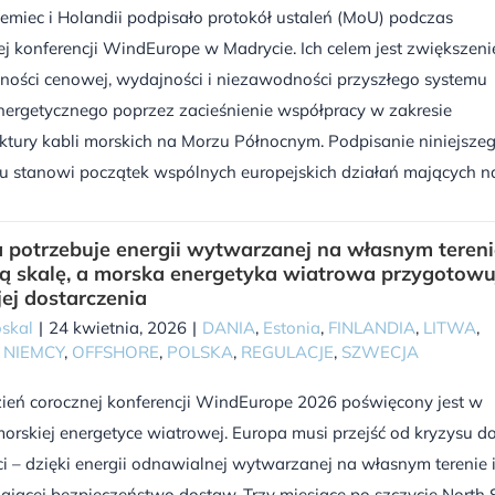
iemiec i Holandii podpisało protokół ustaleń (MoU) podczas
j konferencji WindEurope w Madrycie. Ich celem jest zwiększeni
ności cenowej, wydajności i niezawodności przyszłego systemu
nergetycznego poprzez zacieśnienie współpracy w zakresie
uktury kabli morskich na Morzu Północnym. Podpisanie niniejsze
u stanowi początek wspólnych europejskich działań mających na [
 potrzebuje energii wytwarzanej na własnym tereni
ą skalę, a morska energetyka wiatrowa przygotowu
jej dostarczenia
skal
|
24 kwietnia, 2026
|
DANIA
,
Estonia
,
FINLANDIA
,
LITWA
,
,
NIEMCY
,
OFFSHORE
,
POLSKA
,
REGULACJE
,
SZWECJA
zień corocznej konferencji WindEurope 2026 poświęcony jest w
morskiej energetyce wiatrowej. Europa musi przejść od kryzysu d
 – dzięki energii odnawialnej wytwarzanej na własnym terenie 
jącej bezpieczeństwo dostaw. Trzy miesiące po szczycie North 