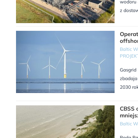
wodoru 
z dosta
Operat
offsho
Baltic 
PROJEK
Gasgrid 
zbadaja
2030 rok
CBSS o
mniejs
Baltic 
Rada Pa