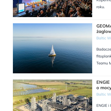
roku.
GEOMAR
żaglow
Baltic 
Badacze
fitopla
Teamu M
ENGIE 
o moc
Baltic 
ENGIE i 