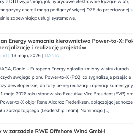
 z DTU wyjaśniają, jak hybrydowe elektrownie łączące wiatr,
 magazyny energii mogą podłączyć więcej OZE do przeciążonej si
eśnie zapewniając usługi systemowe.
an Energy wzmacnia kierownictwo Power-to-X: Fo
ercjalizację i realizację projektów
Wind
|
13 maja, 2026
|
DANIA
GA, Dania – European Energy ogłosiło zmiany w strukturach
czych swojego pionu Power-to-X (PtX), co sygnalizuje przejście
fazy deweloperskiej do fazy pełnej realizacji i operacji komercyjny
1 maja 2026 roku stanowisko Executive Vice President (EVP) or
Power-to-X objął Rene Alcaraz Frederiksen, dołączając jednocze
łu zarządzającego (Leadership Team). Nominacja [...]
y w zarządzie RWE Offshore Wind GmbH