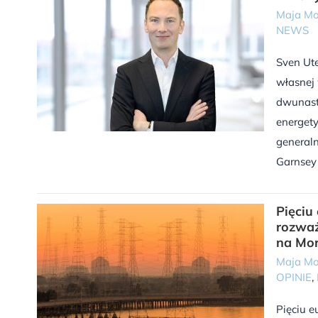
Maja Mo
NEWS
Sven Ute
własnej 
dwunastu
energety
generaln
Garnsey 
Pięciu
rozważ
na Mo
Maja Mo
OPINIE
,
Pięciu e