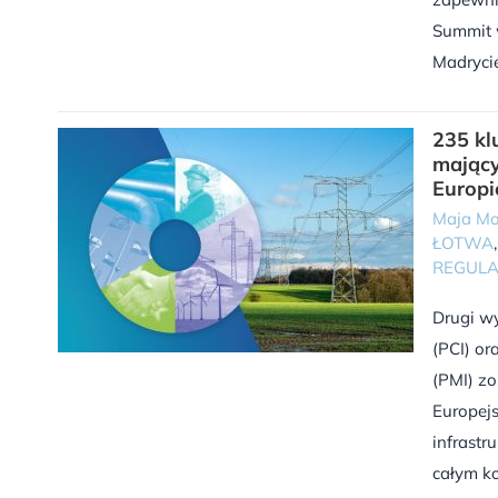
Summit 
Madrycie
235 kl
mający
Europi
Maja Mo
ŁOTWA
REGULA
Drugi w
(PCI) o
(PMI) z
Europejs
infrastr
całym ko