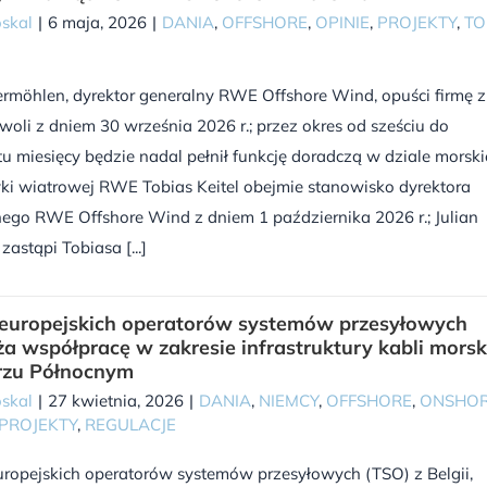
skal
|
6 maja, 2026
|
DANIA
,
OFFSHORE
,
OPINIE
,
PROJEKTY
,
TO
rmöhlen, dyrektor generalny RWE Offshore Wind, opuści firmę z
woli z dniem 30 września 2026 r.; przez okres od sześciu do
 miesięcy będzie nadal pełnił funkcję doradczą w dziale morski
ki wiatrowej RWE Tobias Keitel obejmie stanowisko dyrektora
ego RWE Offshore Wind z dniem 1 października 2026 r.; Julian
zastąpi Tobiasa [...]
 europejskich operatorów systemów przesyłowych
a współpracę w zakresie infrastruktury kabli morsk
rzu Północnym
skal
|
27 kwietnia, 2026
|
DANIA
,
NIEMCY
,
OFFSHORE
,
ONSHO
PROJEKTY
,
REGULACJE
uropejskich operatorów systemów przesyłowych (TSO) z Belgii,