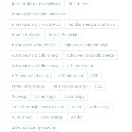
infrastruktura przesyłowa
latestnews
morska energetyka wiatrowa
morska energia wiatrowa
morska energia wiatrowa
Morze Bałtyckie
Morze Bałtyckie
najnowsze wiadomości
najnowsze wiadomości
odnawialne źródła energii
odnawialne źródła energii
odnawialne źródła energii
offshore wind
offshore wind energy
offshor wind
OZE
renewable energy
renewables energy
RES
Szwecja
technologia
technology
transformacja energetyczna
wiatr
wid energy
wind energ
wind energy
wodór
zrównoważony rozwój