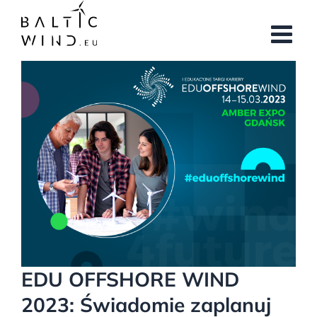
Przejdź
do
zawartości
Pokaż
większy
obrazek
EDU OFFSHORE WIND
2023: Świadomie zaplanuj