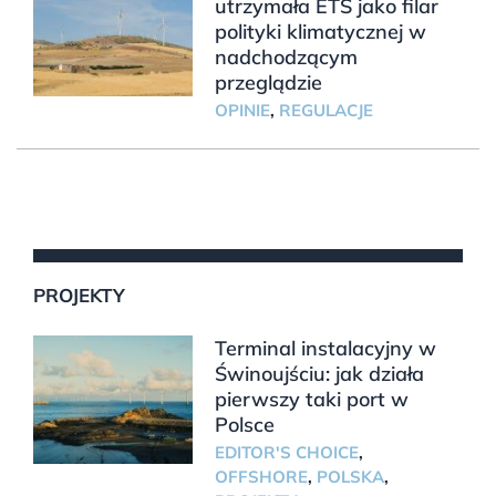
utrzymała ETS jako filar
polityki klimatycznej w
nadchodzącym
przeglądzie
OPINIE
,
REGULACJE
PROJEKTY
Terminal instalacyjny w
Świnoujściu: jak działa
pierwszy taki port w
Polsce
EDITOR'S CHOICE
,
OFFSHORE
,
POLSKA
,