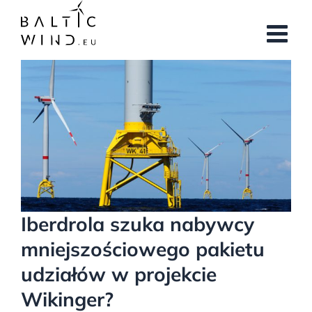
Przejdź
do
zawartości
Pokaż
większy
obrazek
Iberdrola szuka nabywcy
mniejszościowego pakietu
udziałów w projekcie
Wikinger?