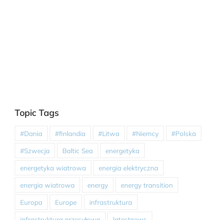
Topic Tags
#Dania
#finlandia
#Litwa
#Niemcy
#Polska
#Szwecja
Baltic Sea
energetyka
energetyka wiatrowa
energia elektryczna
energia wiatrowa
energy
energy transition
Europa
Europe
infrastruktura
infrastruktura przesyłowa
latestnews