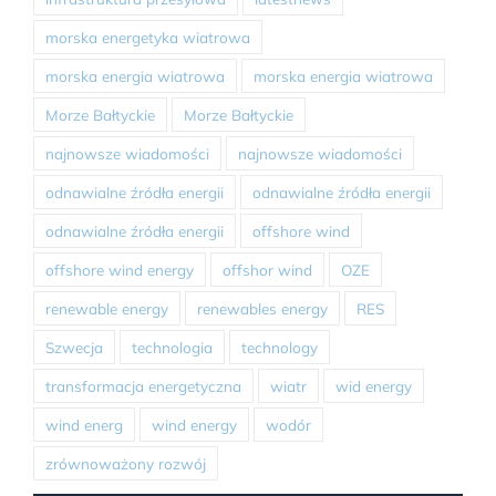
morska energetyka wiatrowa
morska energia wiatrowa
morska energia wiatrowa
Morze Bałtyckie
Morze Bałtyckie
najnowsze wiadomości
najnowsze wiadomości
odnawialne źródła energii
odnawialne źródła energii
odnawialne źródła energii
offshore wind
offshore wind energy
offshor wind
OZE
renewable energy
renewables energy
RES
Szwecja
technologia
technology
transformacja energetyczna
wiatr
wid energy
wind energ
wind energy
wodór
zrównoważony rozwój