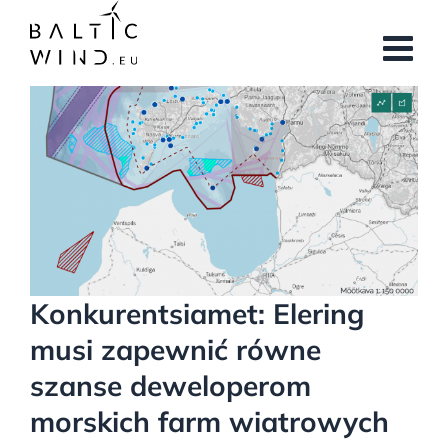
Przejdź
do
zawartości
Pokaż
większy
obrazek
Konkurentsiamet: Elering
musi zapewnić równe
szanse deweloperom
morskich farm wiatrowych