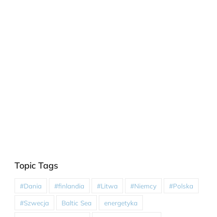
Topic Tags
#Dania
#finlandia
#Litwa
#Niemcy
#Polska
#Szwecja
Baltic Sea
energetyka