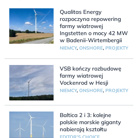
Qualitas Energy
rozpoczyna repowering
farmy wiatrowej
Ingstetten o mocy 42 MW
w Badenii-Wirtembergii
NIEMCY
,
ONSHORE
,
PROJEKTY
VSB kończy rozbudowę
farmy wiatrowej
Vockenrod w Hesji
NIEMCY
,
ONSHORE
,
PROJEKTY
Baltica 2 i 3: kolejne
polskie morskie giganty
nabierają kształtu
EDITOR'S CHOICE
,