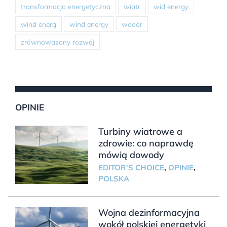
transformacja energetyczna
wiatr
wid energy
wind energ
wind energy
wodór
zrównoważony rozwój
OPINIE
Turbiny wiatrowe a
zdrowie: co naprawdę
mówią dowody
EDITOR'S CHOICE
,
OPINIE
,
POLSKA
Wojna dezinformacyjna
wokół polskiej energetyki