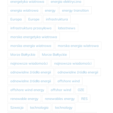
energetyka wiatrowa
energia elektryczna
energia wiatrowa
energy
energy transition
Europa
Europe
infrastruktura
infrastruktura przesyłowa
latestnews
morska energetyka wiatrowa
morska energia wiatrowa
morska energia wiatrowa
Morze Bałtyckie
Morze Bałtyckie
najnowsze wiadomości
najnowsze wiadomości
odnawialne źródła energii
odnawialne źródła energii
odnawialne źródła energii
offshore wind
offshore wind energy
offshor wind
OZE
renewable energy
renewables energy
RES
Szwecja
technologia
technology