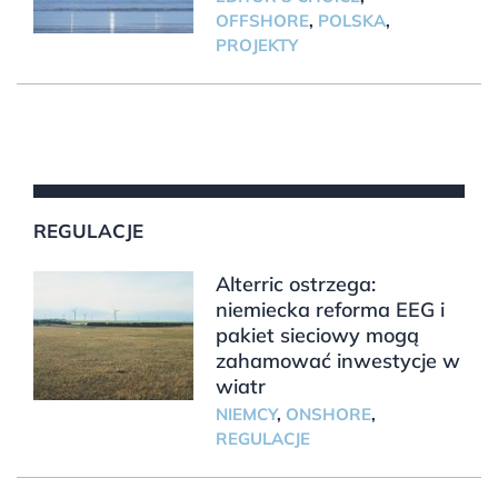
OFFSHORE
,
POLSKA
,
PROJEKTY
REGULACJE
Alterric ostrzega:
niemiecka reforma EEG i
pakiet sieciowy mogą
zahamować inwestycje w
wiatr
NIEMCY
,
ONSHORE
,
REGULACJE