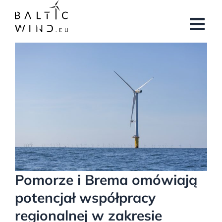
Przejdź
do
zawartości
Pokaż
większy
obrazek
Pomorze i Brema omówiają
potencjał współpracy
regionalnej w zakresie