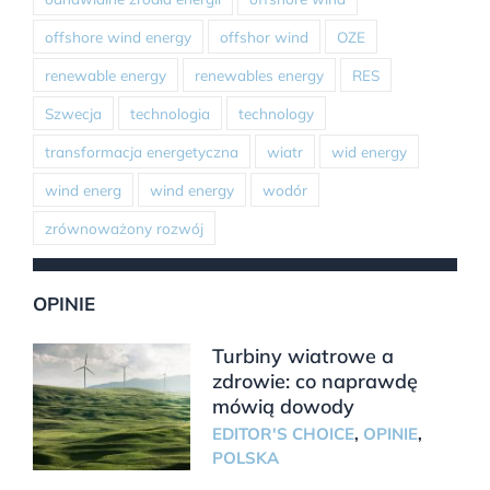
offshore wind energy
offshor wind
OZE
renewable energy
renewables energy
RES
Szwecja
technologia
technology
transformacja energetyczna
wiatr
wid energy
wind energ
wind energy
wodór
zrównoważony rozwój
OPINIE
Turbiny wiatrowe a
zdrowie: co naprawdę
mówią dowody
EDITOR'S CHOICE
,
OPINIE
,
POLSKA