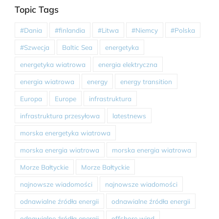
Topic Tags
#Dania
#finlandia
#Litwa
#Niemcy
#Polska
#Szwecja
Baltic Sea
energetyka
energetyka wiatrowa
energia elektryczna
energia wiatrowa
energy
energy transition
Europa
Europe
infrastruktura
infrastruktura przesyłowa
latestnews
morska energetyka wiatrowa
morska energia wiatrowa
morska energia wiatrowa
Morze Bałtyckie
Morze Bałtyckie
najnowsze wiadomości
najnowsze wiadomości
odnawialne źródła energii
odnawialne źródła energii
odnawialne źródła energii
offshore wind