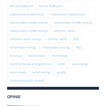
Morze Bałtyckie
Morze Bałtyckie
najnowsze wiadomości
najnowsze wiadomości
odnawialne źródła energii
odnawialne źródła energii
odnawialne źródła energii
offshore wind
offshore wind energy
offshor wind
OZE
renewable energy
renewables energy
RES
Szwecja
technologia
technology
transformacja energetyczna
wiatr
wid energy
wind energ
wind energy
wodór
zrównoważony rozwój
OPINIE