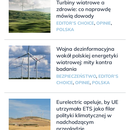
Turbiny wiatrowe a
zdrowie: co naprawdę
mówią dowody
EDITOR'S CHOICE
,
OPINIE
,
POLSKA
Wojna dezinformacyjna
wokół polskiej energetyki
wiatrowej: mity kontra
badania
BEZPIECZEŃSTWO
,
EDITOR'S
CHOICE
,
OPINIE
,
POLSKA
Eurelectric apeluje, by UE
utrzymała ETS jako filar
polityki klimatycznej w
nadchodzącym
przeglądzie