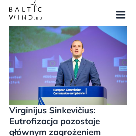
Przejdź
do
zawartości
Pokaż
większy
obrazek
Virginijus Sinkevičius:
Eutrofizacja pozostaje
głównym zagrożeniem