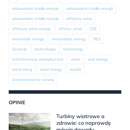
odnawialne źródła energii
odnawialne źródła energii
odnawialne źródła energii
offshore wind
offshore wind energy
offshor wind
OZE
renewable energy
renewables energy
RES
Szwecja
technologia
technology
transformacja energetyczna
wiatr
wid energy
wind energ
wind energy
wodór
zrównoważony rozwój
OPINIE
Turbiny wiatrowe a
zdrowie: co naprawdę
mówią dowody