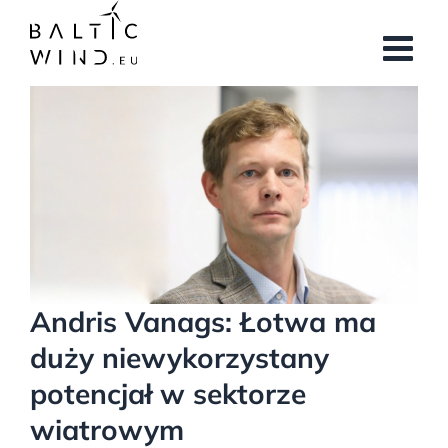
Przejdź
do
zawartości
Pokaż
większy
obrazek
Andris Vanags: Łotwa ma
duży niewykorzystany
potencjał w sektorze
wiatrowym