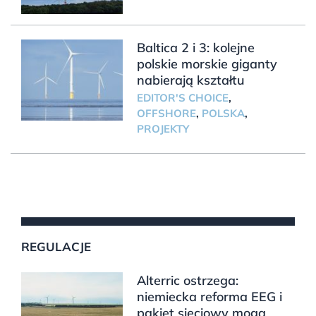
Baltica 2 i 3: kolejne
polskie morskie giganty
nabierają kształtu
EDITOR'S CHOICE
,
OFFSHORE
,
POLSKA
,
PROJEKTY
REGULACJE
Alterric ostrzega:
niemiecka reforma EEG i
pakiet sieciowy mogą