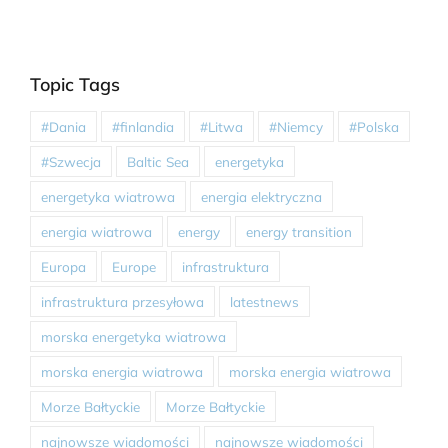
Topic Tags
#Dania
#finlandia
#Litwa
#Niemcy
#Polska
#Szwecja
Baltic Sea
energetyka
energetyka wiatrowa
energia elektryczna
energia wiatrowa
energy
energy transition
Europa
Europe
infrastruktura
infrastruktura przesyłowa
latestnews
morska energetyka wiatrowa
morska energia wiatrowa
morska energia wiatrowa
Morze Bałtyckie
Morze Bałtyckie
najnowsze wiadomości
najnowsze wiadomości