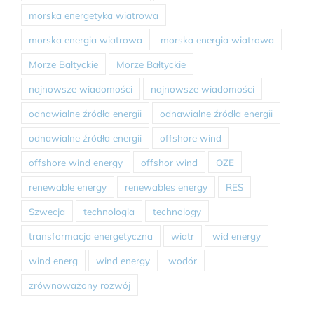
morska energetyka wiatrowa
morska energia wiatrowa
morska energia wiatrowa
Morze Bałtyckie
Morze Bałtyckie
najnowsze wiadomości
najnowsze wiadomości
odnawialne źródła energii
odnawialne źródła energii
odnawialne źródła energii
offshore wind
offshore wind energy
offshor wind
OZE
renewable energy
renewables energy
RES
Szwecja
technologia
technology
transformacja energetyczna
wiatr
wid energy
wind energ
wind energy
wodór
zrównoważony rozwój