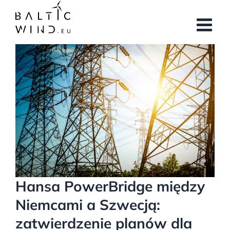
Przejdź
do
zawartości
Pokaż
większy
obrazek
Hansa PowerBridge między
Niemcami a Szwecją:
zatwierdzenie planów dla