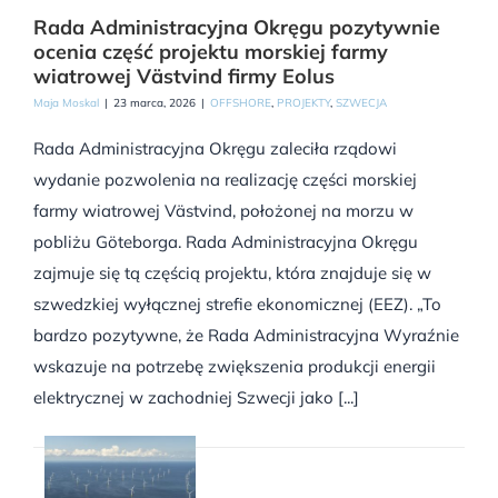
Rada Administracyjna Okręgu pozytywnie
ocenia część projektu morskiej farmy
wiatrowej Västvind firmy Eolus
Maja Moskal
|
23 marca, 2026
|
OFFSHORE
,
PROJEKTY
,
SZWECJA
Rada Administracyjna Okręgu zaleciła rządowi
wydanie pozwolenia na realizację części morskiej
farmy wiatrowej Västvind, położonej na morzu w
pobliżu Göteborga. Rada Administracyjna Okręgu
zajmuje się tą częścią projektu, która znajduje się w
szwedzkiej wyłącznej strefie ekonomicznej (EEZ). „To
bardzo pozytywne, że Rada Administracyjna Wyraźnie
wskazuje na potrzebę zwiększenia produkcji energii
elektrycznej w zachodniej Szwecji jako [...]