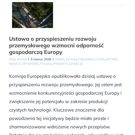
Ustawa o przyspieszeniu rozwoju
przemysłowego wzmocni odporność
gospodarczą Europy
Maja Moskal
|
5 marca, 2026
|
DANIA
,
Estonia
,
FINLANDIA
,
LITWA
,
ŁOTWA
,
NIEMCY
,
OFFSHORE
,
POLSKA
,
PROJEKTY
,
SZWECJA
Komisja Europejska opublikowała dzisiaj ustawę o
przyspieszeniu rozwoju przemysłowego. Jej celem jest
wzmocnienie konkurencyjności gospodarczej Europy i
zwiększenie jej potencjału w zakresie produkcji
czystych technologii. Kluczowe znaczenie dla
powodzenia tej inicjatywy będzie miało proste i
zharmonizowane wdrożenie nowych przepisów.