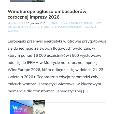
WindEurope ogłasza ambasadorów
corocznej imprezy 2026
Maja Moskal
|
17 grudnia, 2025
|
DANIA
,
Estonia
,
FINLANDIA
,
KLIMAT
,
LITWA
,
ŁOTWA
,
NIEMCY
,
OFFSHORE
,
ONSHORE
,
POLSKA
,
PROJEKTY
,
REGULACJE
,
SZWECJA
Europejski przemysł energetyki wiatrowej przygotowuje
się do jednego ze swoich flagowych wydarzeń, w
którym ponad 16 000 uczestników i 500 wystawców
uda się do IFEMA w Madrycie na coroczną imprezę
WindEurope 2026, która odbędzie się w dniach 21-23
kwietnia 2026 r. Tegoroczna edycja zgromadzi cały
łańcuch wartości energetyki wiatrowej w kluczowym
momencie dla transformacji energetycznej [...]