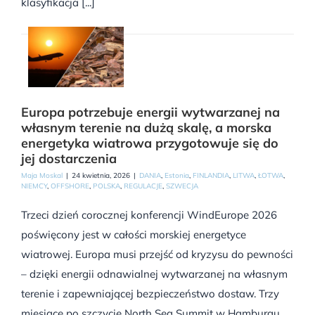
klasyfikacja [...]
Europa potrzebuje energii wytwarzanej na
własnym terenie na dużą skalę, a morska
energetyka wiatrowa przygotowuje się do
jej dostarczenia
Maja Moskal
|
24 kwietnia, 2026
|
DANIA
,
Estonia
,
FINLANDIA
,
LITWA
,
ŁOTWA
,
NIEMCY
,
OFFSHORE
,
POLSKA
,
REGULACJE
,
SZWECJA
Trzeci dzień corocznej konferencji WindEurope 2026
poświęcony jest w całości morskiej energetyce
wiatrowej. Europa musi przejść od kryzysu do pewności
– dzięki energii odnawialnej wytwarzanej na własnym
terenie i zapewniającej bezpieczeństwo dostaw. Trzy
miesiące po szczycie North Sea Summit w Hamburgu