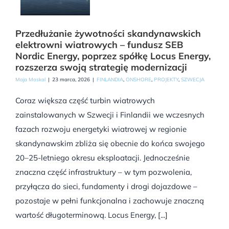
Przedłużanie żywotności skandynawskich
elektrowni wiatrowych – fundusz SEB
Nordic Energy, poprzez spółkę Locus Energy,
rozszerza swoją strategię modernizacji
Maja Moskal
|
23 marca, 2026
|
FINLANDIA
,
ONSHORE
,
PROJEKTY
,
SZWECJA
Coraz większa część turbin wiatrowych
zainstalowanych w Szwecji i Finlandii we wczesnych
fazach rozwoju energetyki wiatrowej w regionie
skandynawskim zbliża się obecnie do końca swojego
20–25-letniego okresu eksploatacji. Jednocześnie
znaczna część infrastruktury – w tym pozwolenia,
przyłącza do sieci, fundamenty i drogi dojazdowe –
pozostaje w pełni funkcjonalna i zachowuje znaczną
wartość długoterminową. Locus Energy, [...]