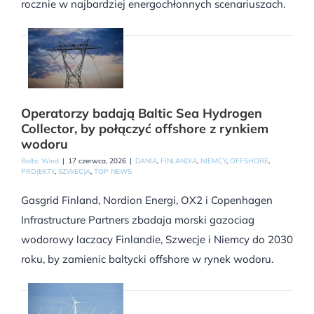
rocznie w najbardziej energochłonnych scenariuszach.
Operatorzy badają Baltic Sea Hydrogen
Collector, by połączyć offshore z rynkiem
wodoru
Baltic Wind
|
17 czerwca, 2026
|
DANIA
,
FINLANDIA
,
NIEMCY
,
OFFSHORE
,
PROJEKTY
,
SZWECJA
,
TOP NEWS
Gasgrid Finland, Nordion Energi, OX2 i Copenhagen
Infrastructure Partners zbadaja morski gazociag
wodorowy laczacy Finlandie, Szwecje i Niemcy do 2030
roku, by zamienic baltycki offshore w rynek wodoru.