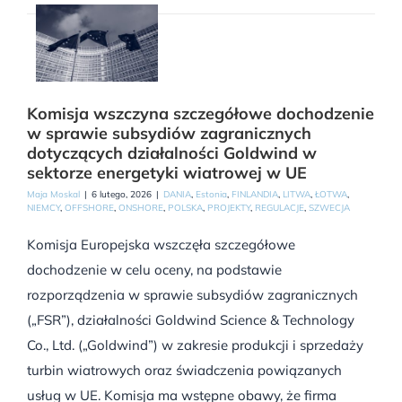
Komisja wszczyna szczegółowe dochodzenie
w sprawie subsydiów zagranicznych
dotyczących działalności Goldwind w
sektorze energetyki wiatrowej w UE
Maja Moskal
|
6 lutego, 2026
|
DANIA
,
Estonia
,
FINLANDIA
,
LITWA
,
ŁOTWA
,
NIEMCY
,
OFFSHORE
,
ONSHORE
,
POLSKA
,
PROJEKTY
,
REGULACJE
,
SZWECJA
Komisja Europejska wszczęła szczegółowe
dochodzenie w celu oceny, na podstawie
rozporządzenia w sprawie subsydiów zagranicznych
(„FSR”), działalności Goldwind Science & Technology
Co., Ltd. („Goldwind”) w zakresie produkcji i sprzedaży
turbin wiatrowych oraz świadczenia powiązanych
usług w UE. Komisja ma wstępne obawy, że firma