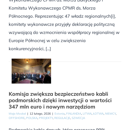
Komitetu Wykonawczego CPMR ds. Morza
Północnego. Reprezentując 47 władz regionalnych[i],
komitety wykonawcze przyjęły deklarację polityczną
wzywającą do wzmocnienia współpracy regionalnej w
Europie Północnej w celu zwiększenia
konkurencyjności, [...]
Komisja zwiększa bezpieczeństwo kabli
podmorskich dzięki inwestycji o wartości
347 mln euro i nowym narzędziom
Maja Moskal
|
12 lutego, 2026
|
Estonia
,
FINLANDIA
,
LITWA
,
ŁOTWA
,
NIEMCY
,
OFFSHORE
,
POLSKA
,
PROJEKTY
,
REGULACJE
,
SZWECJA
Podmorskie kable danych, które przenoszą 99%