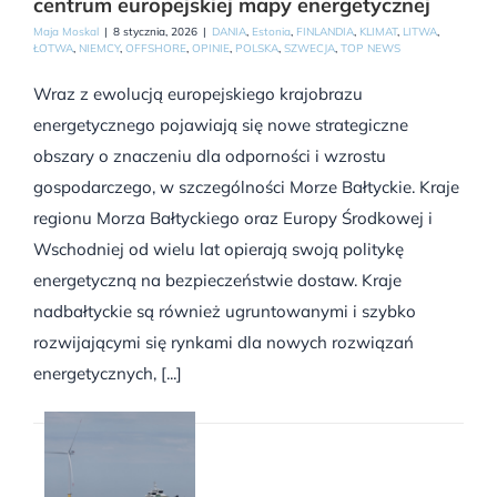
centrum europejskiej mapy energetycznej
Maja Moskal
|
8 stycznia, 2026
|
DANIA
,
Estonia
,
FINLANDIA
,
KLIMAT
,
LITWA
,
ŁOTWA
,
NIEMCY
,
OFFSHORE
,
OPINIE
,
POLSKA
,
SZWECJA
,
TOP NEWS
Wraz z ewolucją europejskiego krajobrazu
energetycznego pojawiają się nowe strategiczne
obszary o znaczeniu dla odporności i wzrostu
gospodarczego, w szczególności Morze Bałtyckie. Kraje
regionu Morza Bałtyckiego oraz Europy Środkowej i
Wschodniej od wielu lat opierają swoją politykę
energetyczną na bezpieczeństwie dostaw. Kraje
nadbałtyckie są również ugruntowanymi i szybko
rozwijającymi się rynkami dla nowych rozwiązań
energetycznych, [...]