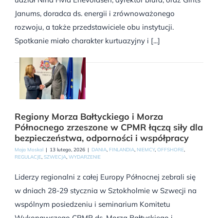
Janums, doradca ds. energii i zrównoważonego
rozwoju, a także przedstawiciele obu instytucji.
Spotkanie miało charakter kurtuazyjny i [...]
Regiony Morza Bałtyckiego i Morza
Północnego zrzeszone w CPMR łączą siły dla
bezpieczeństwa, odporności i współpracy
Maja Moskal
|
13 lutego, 2026
|
DANIA
,
FINLANDIA
,
NIEMCY
,
OFFSHORE
,
REGULACJE
,
SZWECJA
,
WYDARZENIE
Liderzy regionalni z całej Europy Północnej zebrali się
w dniach 28-29 stycznia w Sztokholmie w Szwecji na
wspólnym posiedzeniu i seminarium Komitetu
Wykonawczego CPMR ds. Morza Bałtyckiego i