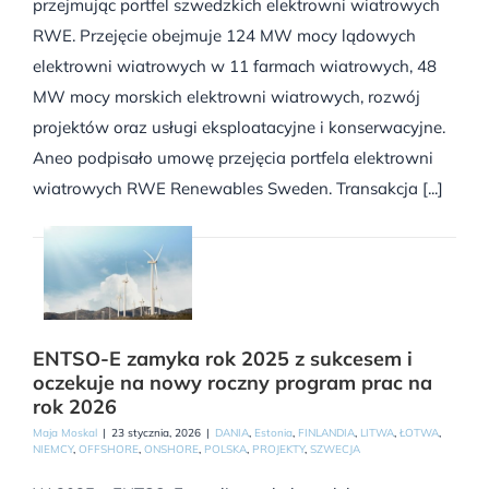
przejmując portfel szwedzkich elektrowni wiatrowych
RWE. Przejęcie obejmuje 124 MW mocy lądowych
elektrowni wiatrowych w 11 farmach wiatrowych, 48
MW mocy morskich elektrowni wiatrowych, rozwój
projektów oraz usługi eksploatacyjne i konserwacyjne.
Aneo podpisało umowę przejęcia portfela elektrowni
wiatrowych RWE Renewables Sweden. Transakcja [...]
ENTSO-E zamyka rok 2025 z sukcesem i
oczekuje na nowy roczny program prac na
rok 2026
Maja Moskal
|
23 stycznia, 2026
|
DANIA
,
Estonia
,
FINLANDIA
,
LITWA
,
ŁOTWA
,
NIEMCY
,
OFFSHORE
,
ONSHORE
,
POLSKA
,
PROJEKTY
,
SZWECJA