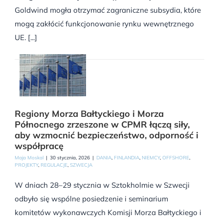
Goldwind mogła otrzymać zagraniczne subsydia, które
mogą zakłócić funkcjonowanie rynku wewnętrznego
UE. [...]
Regiony Morza Bałtyckiego i Morza
Północnego zrzeszone w CPMR łączą siły,
aby wzmocnić bezpieczeństwo, odporność i
współpracę
Maja Moskal
|
30 stycznia, 2026
|
DANIA
,
FINLANDIA
,
NIEMCY
,
OFFSHORE
,
PROJEKTY
,
REGULACJE
,
SZWECJA
W dniach 28–29 stycznia w Sztokholmie w Szwecji
odbyło się wspólne posiedzenie i seminarium
komitetów wykonawczych Komisji Morza Bałtyckiego i