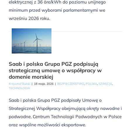
elektrycznej z 36 öre/kWh do poziomu unijnego
minimum przed wyborami parlamentarnymi we
wrześniu 2026 roku.
Saab i polska Grupa PGZ podpisują
strategiczną umowę o współpracy w
domenie morskiej
Krzysztof Bulski
|
18 maja, 2026
|
BEZPIECZEŃSTWO
,
POLSKA
,
SZWECJA
,
TECHNOLOGIA
Saab i polska Grupa PGZ podpisały Umowę o
Strategicznej Współpracy obejmującą okręty nawodne i
podwodne, Centrum Technologii Podwodnych w Polsce
oraz wspólne możliwości eksportowe.