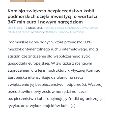
Komisja zwiększa bezpieczeństwo kabli
podmorskich dzięki inwestycji o wartości
347 mln euro i nowym narzędziom
Maja Moskal
|
6 lutego, 2026
|
DANIA
,
Estonia
,
FINLANDIA
,
LITWA
,
ŁOTWA
,
NIEMCY
,
OFFSHORE
,
POLSKA
,
PROJEKTY
,
REGULACJE
,
SZWECJA
Podmorskie kable danych, które przenoszą 99%
międzykontynentalnego ruchu internetowego, mają
zasadnicze znaczenie dla współczesnego życia i
gospodarki europejskiej. W związku z rosnącym
zagrożeniem dla tej infrastruktury krytycznej Komisja
Europejska intensyfikuje działania na rzecz
zwiększenia jej bezpieczeństwa i odporności. Wczoraj
przedstawiła nowy zestaw narzędzi na rzecz
bezpieczeństwa kabli, obejmujący środki ograniczające
ryzyko, oraz wykaz projektów kabli [...]