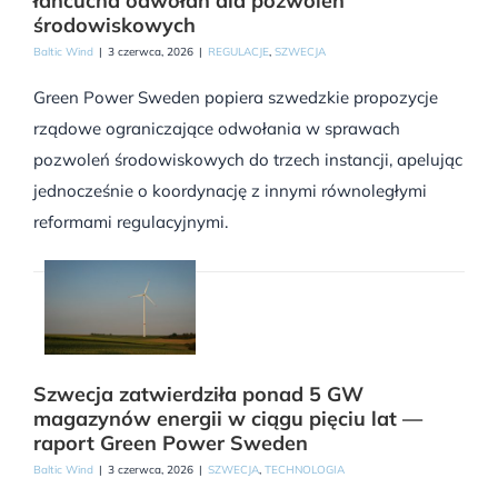
łańcucha odwołań dla pozwoleń
środowiskowych
Baltic Wind
|
3 czerwca, 2026
|
REGULACJE
,
SZWECJA
Green Power Sweden popiera szwedzkie propozycje
rządowe ograniczające odwołania w sprawach
pozwoleń środowiskowych do trzech instancji, apelując
jednocześnie o koordynację z innymi równoległymi
reformami regulacyjnymi.
Szwecja zatwierdziła ponad 5 GW
magazynów energii w ciągu pięciu lat —
raport Green Power Sweden
Baltic Wind
|
3 czerwca, 2026
|
SZWECJA
,
TECHNOLOGIA