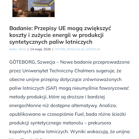
Badanie: Przepisy UE mogą zwiększyć
koszty i zużycie energii w produkcji
syntetycznych paliw lotniczych
Baltic Wind
|
14 maja, 2026
|
OPINIE
,
REGULACJE
,
SZWECJA
GÖTEBORG, Szwecja – Nowe badanie przeprowadzone
przez Uniwersytet Techniczny Chalmers sugeruje, że
obecne unijne przepisy dotyczące zrównoważonych
paliw lotniczych (SAF) mogą nieumyślnie faworyzować
metody produkcji, które są droższe i bardziej
energochłonne niż dostępne alternatywy. Analiza,
opublikowana w czasopiśmie Fuel, bada różne ścieżki
produkcji syntetycznego metanolu – prekursora
kopalnych paliw lotniczych. Wyniki wskazują, że unijna