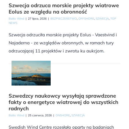
Szwecja odrzuca morskie projekty wiatrowe
Eolus ze względu na obronność
Baltic Wind
|
27 lipca, 2026
|
BEZPIECZEŃSTWO
,
OFFSHORE
,
SZWECJA
,
TOP
NEWS
Szwecja odrzuciła morskie projekty Eolus - Vaestvind i
Najaderna - ze względów obronnych, w ramach tury
odrzucającej 11 projektów i zwrotu ku aukcjom.
Szwedzcy naukowcy wysyłają sprawdzone
fakty o energetyce wiatrowej do wszystkich
radnych
Baltic Wind
|
25 czerwca, 2026
|
ONSHORE
,
SZWECJA
Swedish Wind Centre rozesłało oparty na badaniach