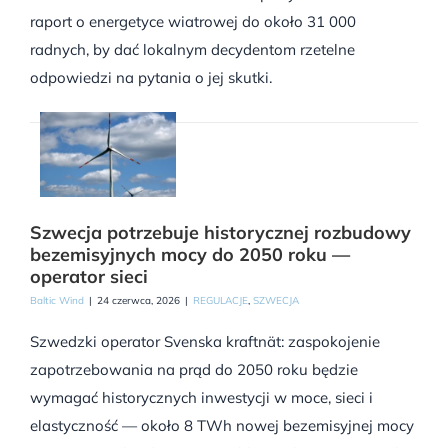
raport o energetyce wiatrowej do około 31 000
radnych, by dać lokalnym decydentom rzetelne
odpowiedzi na pytania o jej skutki.
Szwecja potrzebuje historycznej rozbudowy
bezemisyjnych mocy do 2050 roku —
operator sieci
Baltic Wind
|
24 czerwca, 2026
|
REGULACJE
,
SZWECJA
Szwedzki operator Svenska kraftnät: zaspokojenie
zapotrzebowania na prąd do 2050 roku będzie
wymagać historycznych inwestycji w moce, sieci i
elastyczność — około 8 TWh nowej bezemisyjnej mocy