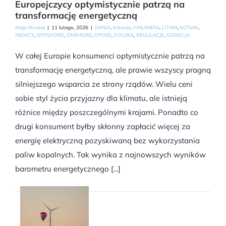
Europejczycy optymistycznie patrzą na
transformację energetyczną
Maja Moskal
|
11 lutego, 2026
|
DANIA
,
Estonia
,
FINLANDIA
,
LITWA
,
ŁOTWA
,
NIEMCY
,
OFFSHORE
,
ONSHORE
,
OPINIE
,
POLSKA
,
REGULACJE
,
SZWECJA
W całej Europie konsumenci optymistycznie patrzą na
transformację energetyczną, ale prawie wszyscy pragną
silniejszego wsparcia ze strony rządów. Wielu ceni
sobie styl życia przyjazny dla klimatu, ale istnieją
różnice między poszczególnymi krajami. Ponadto co
drugi konsument byłby skłonny zapłacić więcej za
energię elektryczną pozyskiwaną bez wykorzystania
paliw kopalnych. Tak wynika z najnowszych wyników
barometru energetycznego [...]