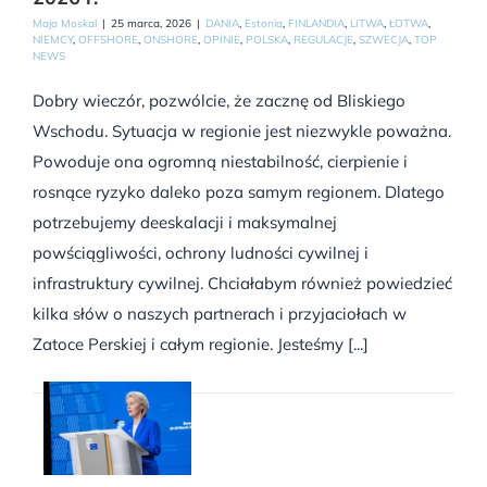
Maja Moskal
|
25 marca, 2026
|
DANIA
,
Estonia
,
FINLANDIA
,
LITWA
,
ŁOTWA
,
NIEMCY
,
OFFSHORE
,
ONSHORE
,
OPINIE
,
POLSKA
,
REGULACJE
,
SZWECJA
,
TOP
NEWS
Dobry wieczór, pozwólcie, że zacznę od Bliskiego
Wschodu. Sytuacja w regionie jest niezwykle poważna.
Powoduje ona ogromną niestabilność, cierpienie i
rosnące ryzyko daleko poza samym regionem. Dlatego
potrzebujemy deeskalacji i maksymalnej
powściągliwości, ochrony ludności cywilnej i
infrastruktury cywilnej. Chciałabym również powiedzieć
kilka słów o naszych partnerach i przyjaciołach w
Zatoce Perskiej i całym regionie. Jesteśmy [...]