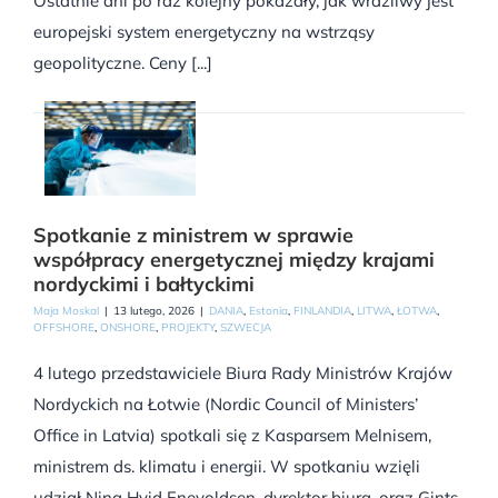
Ostatnie dni po raz kolejny pokazały, jak wrażliwy jest
europejski system energetyczny na wstrząsy
geopolityczne. Ceny [...]
Spotkanie z ministrem w sprawie
współpracy energetycznej między krajami
nordyckimi i bałtyckimi
Maja Moskal
|
13 lutego, 2026
|
DANIA
,
Estonia
,
FINLANDIA
,
LITWA
,
ŁOTWA
,
OFFSHORE
,
ONSHORE
,
PROJEKTY
,
SZWECJA
4 lutego przedstawiciele Biura Rady Ministrów Krajów
Nordyckich na Łotwie (Nordic Council of Ministers’
Office in Latvia) spotkali się z Kasparsem Melnisem,
ministrem ds. klimatu i energii. W spotkaniu wzięli
udział Nina Hvid Enevoldsen, dyrektor biura, oraz Gints