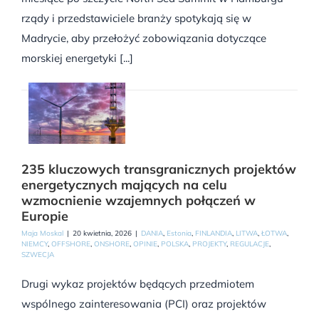
rządy i przedstawiciele branży spotykają się w
Madrycie, aby przełożyć zobowiązania dotyczące
morskiej energetyki [...]
235 kluczowych transgranicznych projektów
energetycznych mających na celu
wzmocnienie wzajemnych połączeń w
Europie
Maja Moskal
|
20 kwietnia, 2026
|
DANIA
,
Estonia
,
FINLANDIA
,
LITWA
,
ŁOTWA
,
NIEMCY
,
OFFSHORE
,
ONSHORE
,
OPINIE
,
POLSKA
,
PROJEKTY
,
REGULACJE
,
SZWECJA
Drugi wykaz projektów będących przedmiotem
wspólnego zainteresowania (PCI) oraz projektów