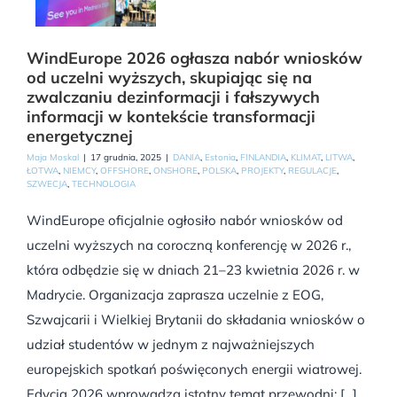
WindEurope 2026 ogłasza nabór wniosków
od uczelni wyższych, skupiając się na
zwalczaniu dezinformacji i fałszywych
informacji w kontekście transformacji
energetycznej
Maja Moskal
|
17 grudnia, 2025
|
DANIA
,
Estonia
,
FINLANDIA
,
KLIMAT
,
LITWA
,
ŁOTWA
,
NIEMCY
,
OFFSHORE
,
ONSHORE
,
POLSKA
,
PROJEKTY
,
REGULACJE
,
SZWECJA
,
TECHNOLOGIA
WindEurope oficjalnie ogłosiło nabór wniosków od
uczelni wyższych na coroczną konferencję w 2026 r.,
która odbędzie się w dniach 21–23 kwietnia 2026 r. w
Madrycie. Organizacja zaprasza uczelnie z EOG,
Szwajcarii i Wielkiej Brytanii do składania wniosków o
udział studentów w jednym z najważniejszych
europejskich spotkań poświęconych energii wiatrowej.
Edycja 2026 wprowadza istotny temat przewodni: [...]