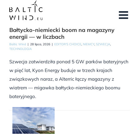
Przejdź
do
zawartości
Bałtycko-niemiecki boom na magazyny
energii — w liczbach
Baltic Wind
|
28 lipca, 2026
|
EDITOR'S CHOICE
,
NIEMCY
,
SZWECJA
,
TECHNOLOGIA
Szwecja zatwierdziła ponad 5 GW parków bateryjnych
w pięć lat, Kyon Energy buduje w trzech krajach
związkowych naraz, a Alterric łączy magazyny z
wiatrem — migawka bałtycko-niemieckiego boomu
bateryjnego.