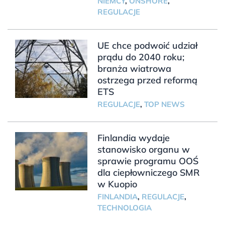
NIEMCY
,
ONSHORE
,
REGULACJE
UE chce podwoić udział
prądu do 2040 roku;
branża wiatrowa
ostrzega przed reformą
ETS
REGULACJE
,
TOP NEWS
Finlandia wydaje
stanowisko organu w
sprawie programu OOŚ
dla ciepłowniczego SMR
w Kuopio
FINLANDIA
,
REGULACJE
,
TECHNOLOGIA