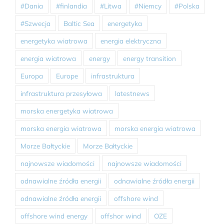
#Dania
#finlandia
#Litwa
#Niemcy
#Polska
#Szwecja
Baltic Sea
energetyka
energetyka wiatrowa
energia elektryczna
energia wiatrowa
energy
energy transition
Europa
Europe
infrastruktura
infrastruktura przesyłowa
latestnews
morska energetyka wiatrowa
morska energia wiatrowa
morska energia wiatrowa
Morze Bałtyckie
Morze Bałtyckie
najnowsze wiadomości
najnowsze wiadomości
odnawialne źródła energii
odnawialne źródła energii
odnawialne źródła energii
offshore wind
offshore wind energy
offshor wind
OZE