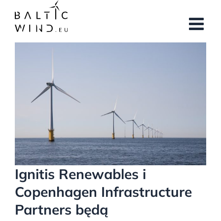
Przejdź
do
zawartości
Pokaż
większy
obrazek
Ignitis Renewables i
Copenhagen Infrastructure
Partners będą