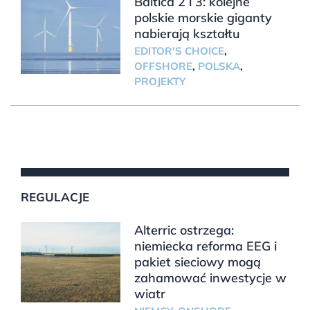
Baltica 2 i 3: kolejne
polskie morskie giganty
nabierają kształtu
EDITOR'S CHOICE
,
OFFSHORE
,
POLSKA
,
PROJEKTY
REGULACJE
Alterric ostrzega:
niemiecka reforma EEG i
pakiet sieciowy mogą
zahamować inwestycje w
wiatr