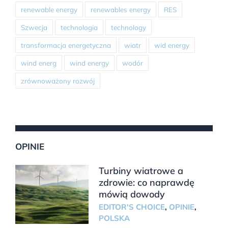
renewable energy
renewables energy
RES
Szwecja
technologia
technology
transformacja energetyczna
wiatr
wid energy
wind energ
wind energy
wodór
zrównoważony rozwój
OPINIE
Turbiny wiatrowe a
zdrowie: co naprawdę
mówią dowody
EDITOR'S CHOICE
,
OPINIE
,
POLSKA