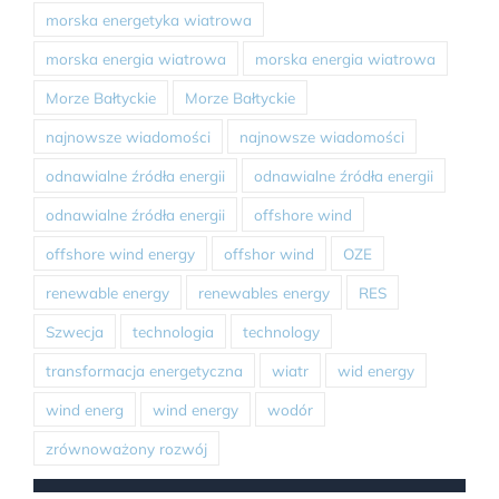
morska energetyka wiatrowa
morska energia wiatrowa
morska energia wiatrowa
Morze Bałtyckie
Morze Bałtyckie
najnowsze wiadomości
najnowsze wiadomości
odnawialne źródła energii
odnawialne źródła energii
odnawialne źródła energii
offshore wind
offshore wind energy
offshor wind
OZE
renewable energy
renewables energy
RES
Szwecja
technologia
technology
transformacja energetyczna
wiatr
wid energy
wind energ
wind energy
wodór
zrównoważony rozwój