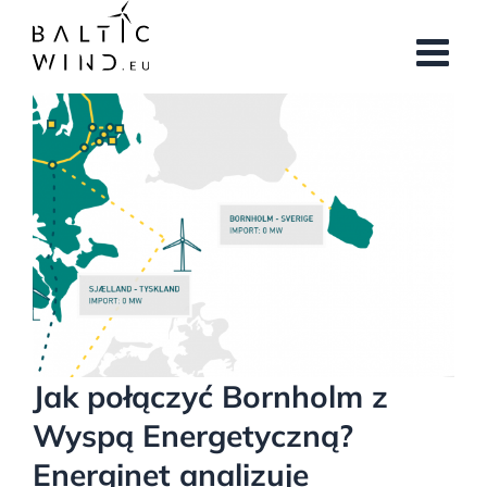
Przejdź
do
zawartości
Pokaż
większy
obrazek
Jak połączyć Bornholm z
Wyspą Energetyczną?
Energinet analizuje