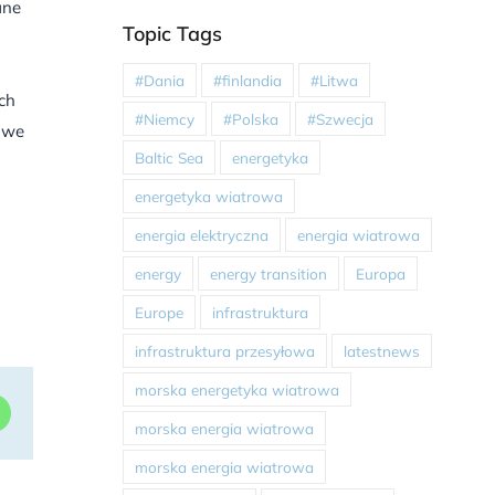
ane
Topic Tags
#Dania
#finlandia
#Litwa
ch
#Niemcy
#Polska
#Szwecja
rowe
Baltic Sea
energetyka
energetyka wiatrowa
energia elektryczna
energia wiatrowa
energy
energy transition
Europa
Europe
infrastruktura
infrastruktura przesyłowa
latestnews
morska energetyka wiatrowa
dIn
WhatsApp
morska energia wiatrowa
morska energia wiatrowa