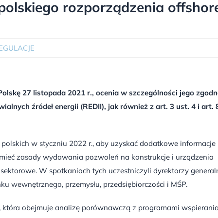
polskiego rozporządzenia offshor
EGULACJE
olskę 27 listopada 2021 r., ocenia w szczególności jego zgodno
lnych źródeł energii (REDII), jak również z art. 3 ust. 4 i art. 
z polskich w styczniu 2022 r., aby uzyskać dodatkowe informacje
mieć zasady wydawania pozwoleń na konstrukcje i urządzenia
ektorowe. W spotkaniach tych uczestniczyli dyrektorzy general
ynku wewnętrznego, przemysłu, przedsiębiorczości i MŚP.
, która obejmuje analizę porównawczą z programami wspierani