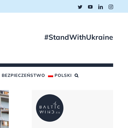
Twitter
YouTube
LinkedIn
Instagr
#StandWithUkraine
BEZPIECZEŃSTWO
POLSKI