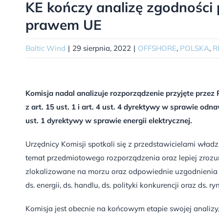
KE kończy analizę zgodności 
prawem UE
Baltic Wind
|
29 sierpnia, 2022
|
OFFSHORE
,
POLSKA
,
R
Komisja nadal analizuje rozporządzenie przyjęte przez P
z art. 15 ust. 1 i art. 4 ust. 4 dyrektywy w sprawie odnawia
ust. 1 dyrektywy w sprawie energii elektrycznej.
Urzędnicy Komisji spotkali się z przedstawicielami wład
temat przedmiotowego rozporządzenia oraz lepiej zrozu
zlokalizowane na morzu oraz odpowiednie uzgodnienia s
ds. energii, ds. handlu, ds. polityki konkurencji oraz ds. r
Komisja jest obecnie na końcowym etapie swojej analizy