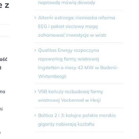
e z
naprawdę mówią dowody
Alterric ostrzega: niemiecka reforma
EEG i pakiet sieciowy mogą
zahamować inwestycje w wiatr
Qualitas Energy rozpoczyna
repowering farmy wiatrowej
ść
Ingstetten o mocy 42 MW w Badenii-
8
Wirtembergii
VSB kończy rozbudowę farmy
 na
wiatrowej Vockenrod w Hesji
ni
Baltica 2 i 3: kolejne polskie morskie
giganty nabierają kształtu
a