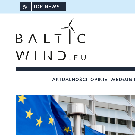
Przejdź
TOP NEWS
do
zawartości
AKTUALNOŚCI
OPINIE
WEDŁUG 
Pokaż
większy
obrazek