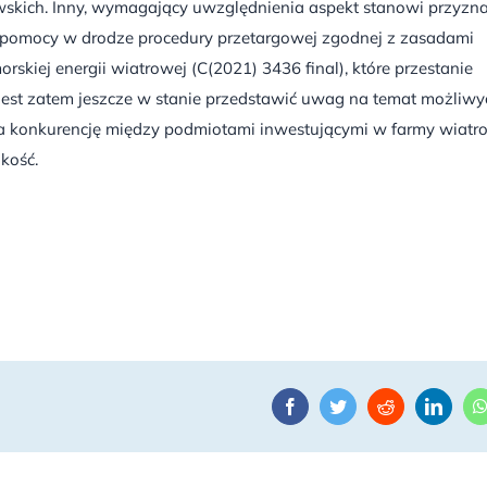
wskich. Inny, wymagający uwzględnienia aspekt stanowi przyzn
 pomocy w drodze procedury przetargowej zgodnej z zasadami
kiej energii wiatrowej (C(2021) 3436 final), które przestanie
 jest zatem jeszcze w stanie przedstawić uwag na temat możliwy
na konkurencję między podmiotami inwestującymi w farmy wiat
ość.
Facebook
Twitter
Reddit
Linke