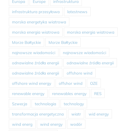
Europa
Europe
infrastruktura
infrastruktura przesyłowa
latestnews
morska energetyka wiatrowa
morska energia wiatrowa
morska energia wiatrowa
Morze Bałtyckie
Morze Bałtyckie
najnowsze wiadomości
najnowsze wiadomości
odnawialne źródła energii
odnawialne źródła energii
odnawialne źródła energii
offshore wind
offshore wind energy
offshor wind
OZE
renewable energy
renewables energy
RES
Szwecja
technologia
technology
transformacja energetyczna
wiatr
wid energy
wind energ
wind energy
wodór