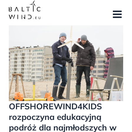
Przejdź
do
zawartości
Pokaż
większy
obrazek
OFFSHOREWIND4KIDS
rozpoczyna edukacyjną
podróż dla najmłodszych w