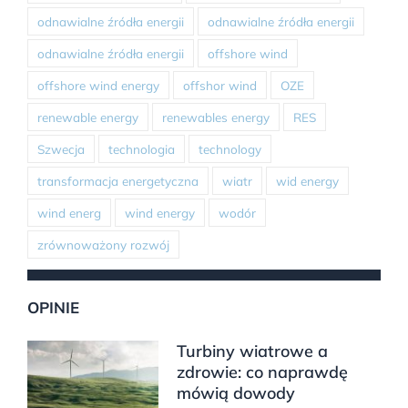
odnawialne źródła energii
odnawialne źródła energii
odnawialne źródła energii
offshore wind
offshore wind energy
offshor wind
OZE
renewable energy
renewables energy
RES
Szwecja
technologia
technology
transformacja energetyczna
wiatr
wid energy
wind energ
wind energy
wodór
zrównoważony rozwój
OPINIE
Turbiny wiatrowe a
zdrowie: co naprawdę
mówią dowody