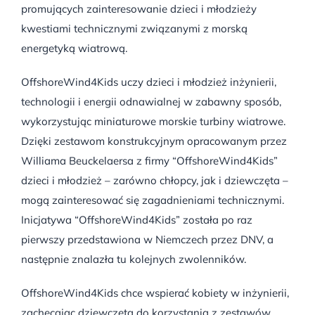
promujących zainteresowanie dzieci i młodzieży
kwestiami technicznymi związanymi z morską
energetyką wiatrową.
OffshoreWind4Kids uczy dzieci i młodzież inżynierii,
technologii i energii odnawialnej w zabawny sposób,
wykorzystując miniaturowe morskie turbiny wiatrowe.
Dzięki zestawom konstrukcyjnym opracowanym przez
Williama Beuckelaersa z firmy “OffshoreWind4Kids”
dzieci i młodzież – zarówno chłopcy, jak i dziewczęta –
mogą zainteresować się zagadnieniami technicznymi.
Inicjatywa “OffshoreWind4Kids” została po raz
pierwszy przedstawiona w Niemczech przez DNV, a
następnie znalazła tu kolejnych zwolenników.
OffshoreWind4Kids chce wspierać kobiety w inżynierii,
zachęcając dziewczęta do korzystania z zestawów