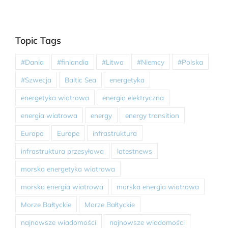
Topic Tags
#Dania
#finlandia
#Litwa
#Niemcy
#Polska
#Szwecja
Baltic Sea
energetyka
energetyka wiatrowa
energia elektryczna
energia wiatrowa
energy
energy transition
Europa
Europe
infrastruktura
infrastruktura przesyłowa
latestnews
morska energetyka wiatrowa
morska energia wiatrowa
morska energia wiatrowa
Morze Bałtyckie
Morze Bałtyckie
najnowsze wiadomości
najnowsze wiadomości