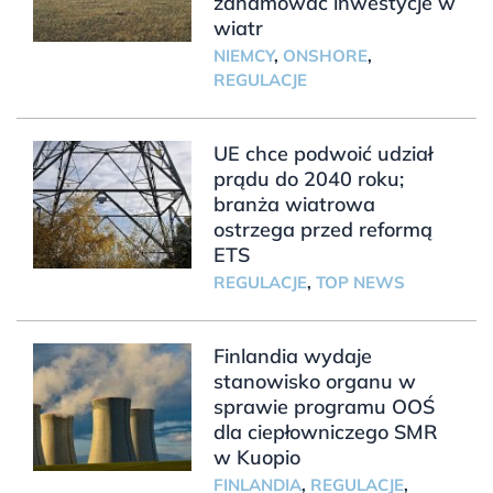
zahamować inwestycje w
wiatr
NIEMCY
,
ONSHORE
,
REGULACJE
UE chce podwoić udział
prądu do 2040 roku;
branża wiatrowa
ostrzega przed reformą
ETS
REGULACJE
,
TOP NEWS
Finlandia wydaje
stanowisko organu w
sprawie programu OOŚ
dla ciepłowniczego SMR
w Kuopio
FINLANDIA
,
REGULACJE
,