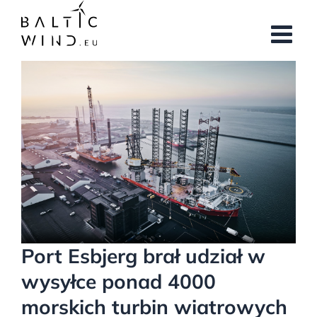
Przejdź
do
zawartości
Pokaż
większy
obrazek
Port Esbjerg brał udział w
wysyłce ponad 4000
morskich turbin wiatrowych