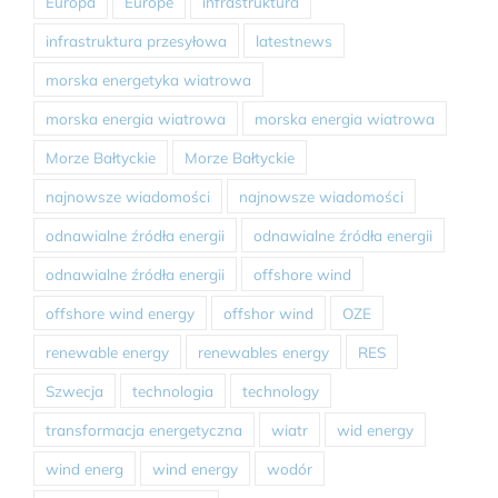
Europa
Europe
infrastruktura
infrastruktura przesyłowa
latestnews
morska energetyka wiatrowa
morska energia wiatrowa
morska energia wiatrowa
Morze Bałtyckie
Morze Bałtyckie
najnowsze wiadomości
najnowsze wiadomości
odnawialne źródła energii
odnawialne źródła energii
odnawialne źródła energii
offshore wind
offshore wind energy
offshor wind
OZE
renewable energy
renewables energy
RES
Szwecja
technologia
technology
transformacja energetyczna
wiatr
wid energy
wind energ
wind energy
wodór