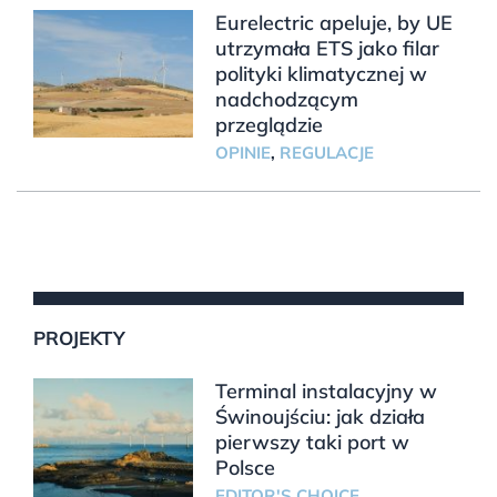
Eurelectric apeluje, by UE
utrzymała ETS jako filar
polityki klimatycznej w
nadchodzącym
przeglądzie
OPINIE
,
REGULACJE
PROJEKTY
Terminal instalacyjny w
Świnoujściu: jak działa
pierwszy taki port w
Polsce
EDITOR'S CHOICE
,