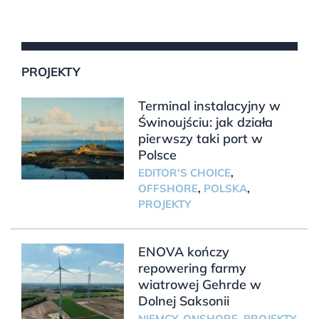
PROJEKTY
Terminal instalacyjny w
Świnoujściu: jak działa
pierwszy taki port w
Polsce
EDITOR'S CHOICE
,
OFFSHORE
,
POLSKA
,
PROJEKTY
ENOVA kończy
repowering farmy
wiatrowej Gehrde w
Dolnej Saksonii
NIEMCY
,
ONSHORE
,
PROJEKTY