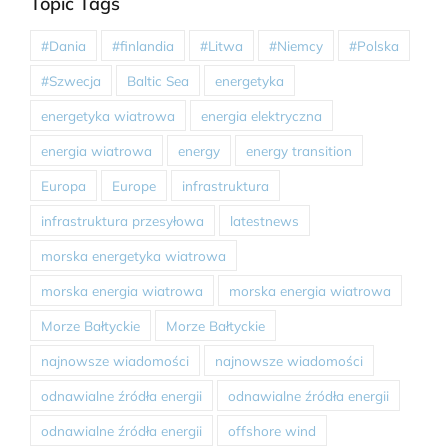
Topic Tags
#Dania
#finlandia
#Litwa
#Niemcy
#Polska
#Szwecja
Baltic Sea
energetyka
energetyka wiatrowa
energia elektryczna
energia wiatrowa
energy
energy transition
Europa
Europe
infrastruktura
infrastruktura przesyłowa
latestnews
morska energetyka wiatrowa
morska energia wiatrowa
morska energia wiatrowa
Morze Bałtyckie
Morze Bałtyckie
najnowsze wiadomości
najnowsze wiadomości
odnawialne źródła energii
odnawialne źródła energii
odnawialne źródła energii
offshore wind