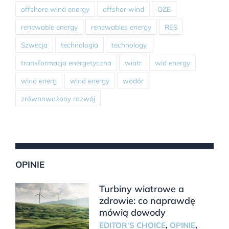
offshore wind energy
offshor wind
OZE
renewable energy
renewables energy
RES
Szwecja
technologia
technology
transformacja energetyczna
wiatr
wid energy
wind energ
wind energy
wodór
zrównoważony rozwój
OPINIE
Turbiny wiatrowe a
zdrowie: co naprawdę
mówią dowody
EDITOR'S CHOICE
,
OPINIE
,