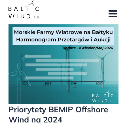
Przejdź
do
zawartości
Pokaż
większy
obrazek
Priorytety BEMIP Offshore
Wind na 2024