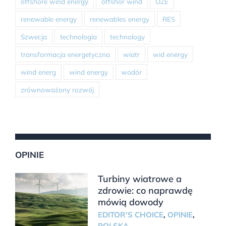
offshore wind energy
offshor wind
OZE
renewable energy
renewables energy
RES
Szwecja
technologia
technology
transformacja energetyczna
wiatr
wid energy
wind energ
wind energy
wodór
zrównoważony rozwój
OPINIE
Turbiny wiatrowe a
zdrowie: co naprawdę
mówią dowody
EDITOR'S CHOICE
,
OPINIE
,
POLSKA