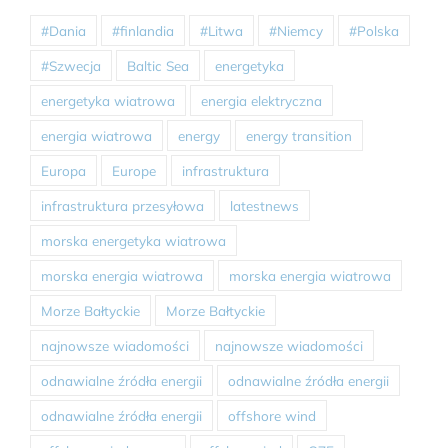
#Dania
#finlandia
#Litwa
#Niemcy
#Polska
#Szwecja
Baltic Sea
energetyka
energetyka wiatrowa
energia elektryczna
energia wiatrowa
energy
energy transition
Europa
Europe
infrastruktura
infrastruktura przesyłowa
latestnews
morska energetyka wiatrowa
morska energia wiatrowa
morska energia wiatrowa
Morze Bałtyckie
Morze Bałtyckie
najnowsze wiadomości
najnowsze wiadomości
odnawialne źródła energii
odnawialne źródła energii
odnawialne źródła energii
offshore wind