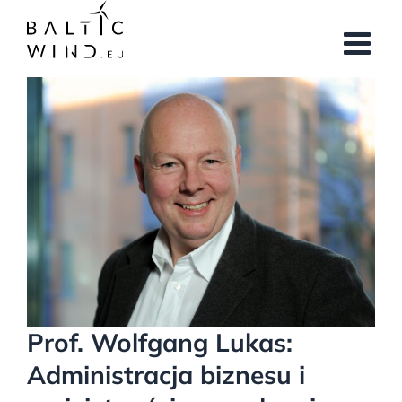
Przejdź
do
zawartości
Pokaż
większy
obrazek
Prof. Wolfgang Lukas:
Administracja biznesu i