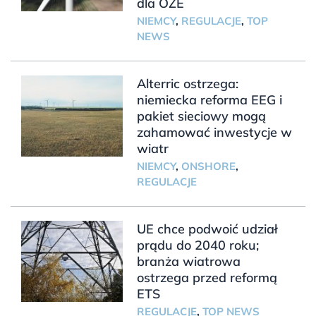
dla OZE
NIEMCY
,
REGULACJE
,
TOP
NEWS
Alterric ostrzega:
niemiecka reforma EEG i
pakiet sieciowy mogą
zahamować inwestycje w
wiatr
NIEMCY
,
ONSHORE
,
REGULACJE
UE chce podwoić udział
prądu do 2040 roku;
branża wiatrowa
ostrzega przed reformą
ETS
REGULACJE
,
TOP NEWS