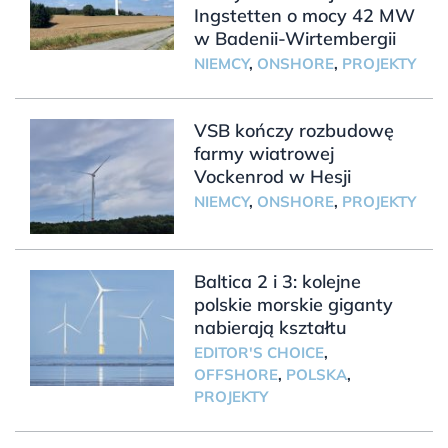
Ingstetten o mocy 42 MW
w Badenii-Wirtembergii
NIEMCY
,
ONSHORE
,
PROJEKTY
VSB kończy rozbudowę
farmy wiatrowej
Vockenrod w Hesji
NIEMCY
,
ONSHORE
,
PROJEKTY
Baltica 2 i 3: kolejne
polskie morskie giganty
nabierają kształtu
EDITOR'S CHOICE
,
OFFSHORE
,
POLSKA
,
PROJEKTY