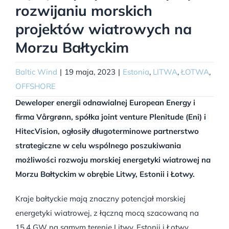
rozwijaniu morskich
projektów wiatrowych na
Morzu Bałtyckim
Baltic Wind
|
19 maja, 2023
|
Estonia
,
LITWA
,
ŁOTWA
,
OFFSHORE
Deweloper energii odnawialnej European Energy i
firma Vårgrønn, spółka joint venture Plenitude (Eni) i
HitecVision, ogłosiły długoterminowe partnerstwo
strategiczne w celu wspólnego poszukiwania
możliwości rozwoju morskiej energetyki wiatrowej na
Morzu Bałtyckim w obrębie Litwy, Estonii i Łotwy.
Kraje bałtyckie mają znaczny potencjał morskiej
energetyki wiatrowej, z łączną mocą szacowaną na
15,4 GW na samym terenie Litwy, Estonii i Łotwy.