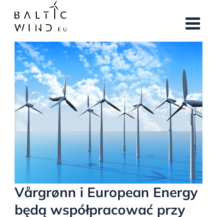
Przejdź
do
zawartości
Pokaż
większy
obrazek
Vårgrønn i European Energy
będą współpracować przy