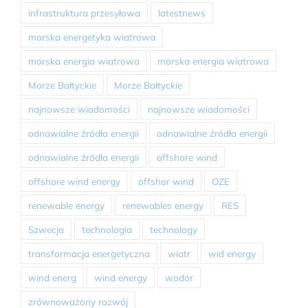
infrastruktura przesyłowa
latestnews
morska energetyka wiatrowa
morska energia wiatrowa
morska energia wiatrowa
Morze Bałtyckie
Morze Bałtyckie
najnowsze wiadomości
najnowsze wiadomości
odnawialne źródła energii
odnawialne źródła energii
odnawialne źródła energii
offshore wind
offshore wind energy
offshor wind
OZE
renewable energy
renewables energy
RES
Szwecja
technologia
technology
transformacja energetyczna
wiatr
wid energy
wind energ
wind energy
wodór
zrównoważony rozwój