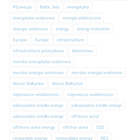
#Szwecja
Baltic Sea
energetyka
energetyka wiatrowa
energia elektryczna
energia wiatrowa
energy
energy transition
Europa
Europe
infrastruktura
infrastruktura przesyłowa
latestnews
morska energetyka wiatrowa
morska energia wiatrowa
morska energia wiatrowa
Morze Bałtyckie
Morze Bałtyckie
najnowsze wiadomości
najnowsze wiadomości
odnawialne źródła energii
odnawialne źródła energii
odnawialne źródła energii
offshore wind
offshore wind energy
offshor wind
OZE
renewable energy
renewables energy
RES