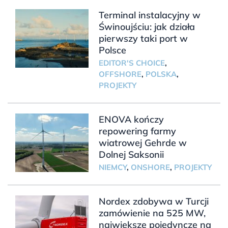
Terminal instalacyjny w
Świnoujściu: jak działa
pierwszy taki port w
Polsce
EDITOR'S CHOICE
,
OFFSHORE
,
POLSKA
,
PROJEKTY
ENOVA kończy
repowering farmy
wiatrowej Gehrde w
Dolnej Saksonii
NIEMCY
,
ONSHORE
,
PROJEKTY
Nordex zdobywa w Turcji
zamówienie na 525 MW,
największe pojedyncze na