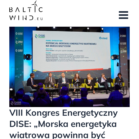
Przejdź
do
zawartości
Pokaż
większy
obrazek
VIII Kongres Energetyczny
DISE: „Morska energetyka
wiatrowa powinna być