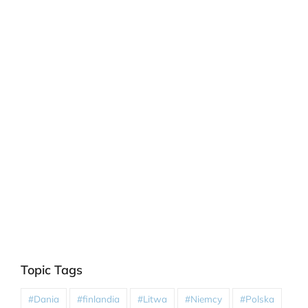
Topic Tags
#Dania
#finlandia
#Litwa
#Niemcy
#Polska