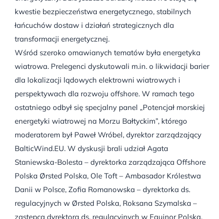
kwestie bezpieczeństwa energetycznego, stabilnych
łańcuchów dostaw i działań strategicznych dla
transformacji energetycznej.
Wśród szeroko omawianych tematów była energetyka
wiatrowa. Prelegenci dyskutowali m.in. o likwidacji barier
dla lokalizacji lądowych elektrowni wiatrowych i
perspektywach dla rozwoju offshore. W ramach tego
ostatniego odbył się specjalny panel „Potencjał morskiej
energetyki wiatrowej na Morzu Bałtyckim”, którego
moderatorem był Paweł Wróbel, dyrektor zarządzający
BalticWind.EU. W dyskusji brali udział Agata
Staniewska-Bolesta – dyrektorka zarządzająca Offshore
Polska Ørsted Polska, Ole Toft – Ambasador Królestwa
Danii w Polsce, Zofia Romanowska – dyrektorka ds.
regulacyjnych w Ørsted Polska, Roksana Szymalska –
zastępca dyrektora ds. regulacyjnych w Equinor Polska,